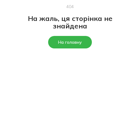
404
На жаль, ця сторінка не
знайдена
На головну