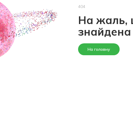
404
На жаль, 
знайдена
На головну