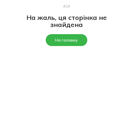
404
На жаль, ця сторінка не
знайдена
На головну