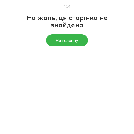
404
На жаль, ця сторінка не
знайдена
На головну