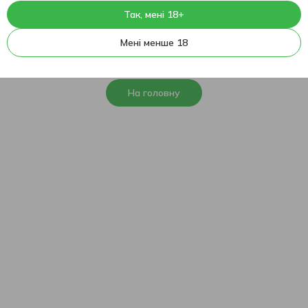
Так, мені 18+
404
На жаль, ця сторінка не
Мені менше 18
знайдена
На головну