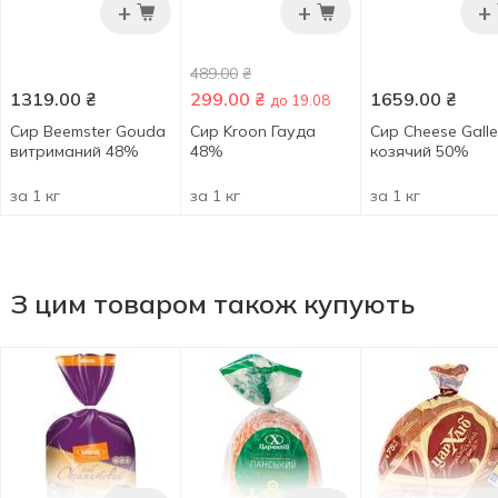
+
+
+
489.00
₴
1319.00
₴
299.00
₴
1659.00
₴
до 19.08
Сир Beemster Gouda
Сир Kroon Гауда
Сир Cheese Galle
витриманий 48%
48%
козячий 50%
за 1 кг
за 1 кг
за 1 кг
З цим товаром також купують