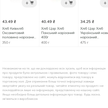
+
+
+
43.49
₴
40.49
₴
34.25
₴
Хлiб Київхліб
Хліб Цар Хліб
Хліб Цар Хліб
Оксамитовий
Панський нарізаний
Український нов
половина нарізаний
400г
нарізаний
350г
половинка 475г
350 г
400 г
475 г
Незважаючи на те, що ми докладаємо всіх зусиль, щоб вся інформація
про продукти була актуальною і правильною, фото товару і опис
товару, представлені на сайті, можуть відрізнятися від товару в
торговому залі. Для отримання більш точної інформації завжди
звертайте увагу на реальний товар, читайте етикетку на продукті і не
покладайтеся лише на інформацію, представлену на нашому сайті.
Якщо необхідна більш детальна інформація про товар, будь ласка,
зв'яжіться з виробником.