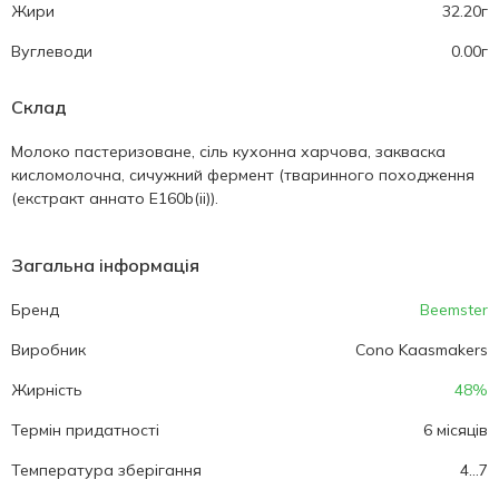
Жири
32.20г
Вуглеводи
0.00г
Склад
Молоко пастеризоване, сіль кухонна харчова, закваска
кисломолочна, сичужний фермент (тваринного походження
(екстракт аннато Е160b(ii)).
Загальна інформація
Бренд
Beemster
Виробник
Cono Kaasmakers
Жирність
48%
Термін придатності
6 місяців
Температура зберігання
4...7