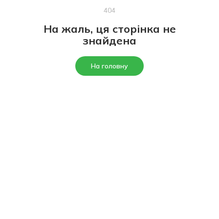
404
На жаль, ця сторінка не
знайдена
На головну