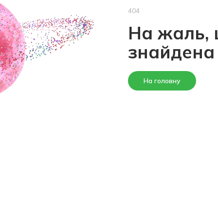
404
На жаль, 
знайдена
На головну