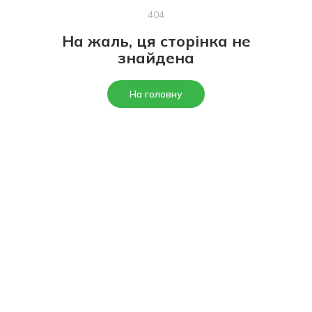
404
На жаль, ця сторінка не
знайдена
На головну