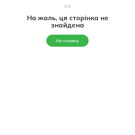
404
На жаль, ця сторінка не
знайдена
На головну