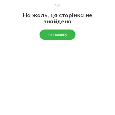
404
На жаль, ця сторінка не
знайдена
На головну