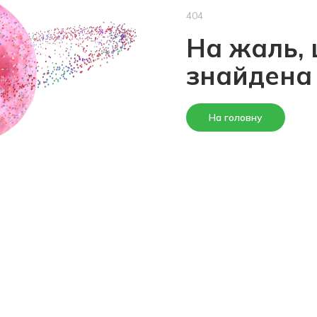
404
На жаль, 
знайдена
На головну