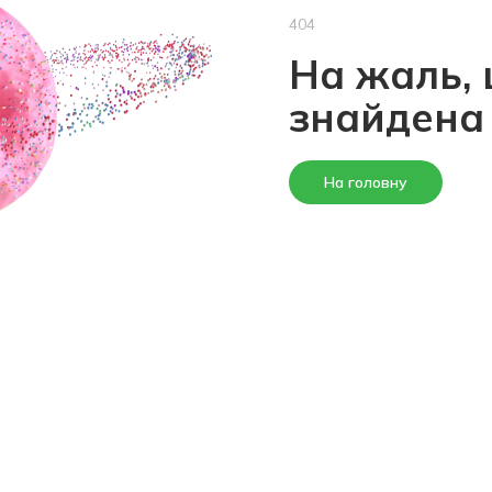
404
На жаль, 
знайдена
На головну