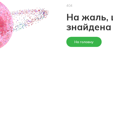
404
На жаль, 
знайдена
На головну