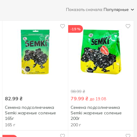
Показать сначала:
Популярные
-19 %
98.99
₴
82.99
₴
79.99
₴
до 19.08
Семена подсолнечника
Семена подсолнечника
Semki жареные соленые
Semki жареные соленые
165г
200г
165 г
200 г