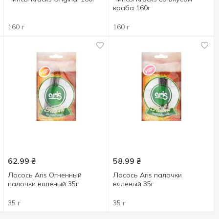
краба 160г
160 г
160 г
62.99
₴
58.99
₴
Лосось Aris Огненный
Лосось Aris палочки
палочки вяленый 35г
вяленый 35г
35 г
35 г