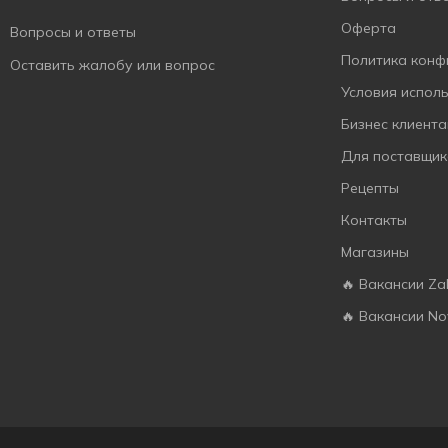
Пармезан
ХО перекусити?
3
7
320 г
1
Оферта
Вопросы и ответы
Перец
Хомка
8
7
Политика конф
Оставить жалобу или вопрос
Перец чили
ХрумTeam
15
7
Условия испол
Песто
Ікрянікі
1
3
Бизнес клиент
Печенье
Їм Бо Хочу
1
5
Для поставщик
Пицца
3
Рецепты
Пряности
1
Контакты
Рамэн
1
Магазины
Рис
1
🔥 Вакансии Za
Розмарин
2
🔥 Вакансии No
Рулька
1
Сало
3
Сальса
2
Салями
2