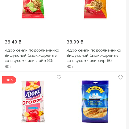
38.49
₴
38.99
₴
Ядро семян подсолнечника
Ядро семян подсолнечника
Вишуканий Смак жареные
Вишуканий Смак жареные
со вкусом чили-лайм 80г
со вкусом чили-сыр 80г
80 г
80 г
-30 %