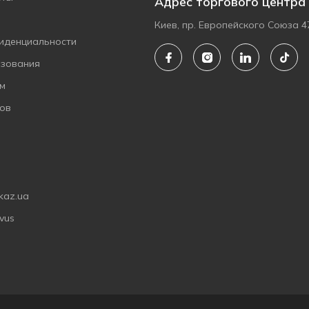
Адрес торгового центра
Киев, пр. Европейского Союза 4
иденциальности
ьзования
ам
ов
kaz.ua
vus