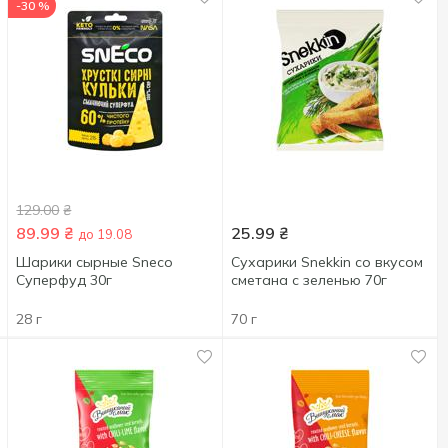
-30 %
129.00
₴
89.99
₴
25.99
₴
до 19.08
Шарики сырные Sneco
Сухарики Snekkin со вкусом
Суперфуд 30г
сметана с зеленью 70г
28 г
70 г