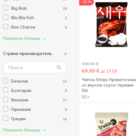
-33 %
Big Bob
18
Bla Bla Fish
1
Bon Chanse
6
Cheetos
1
Показать больше
Chio
5
Страна-производитель
Chipster's
24
104.00
₴
Coco Deli
2
69.99
₴
до 19.08
Creterra
1
Чипсы Shrips Креветочны
Бельгия
10
Crunchips
4
со вкусом соуса терияки
Болгария
50г
9
Doritos
5
50 г
Венгрия
17
El Sabor
15
Германия
9
Felix /снек/
11
Греция
16
Flint
26
Италия
6
Показать больше
Frutex
10