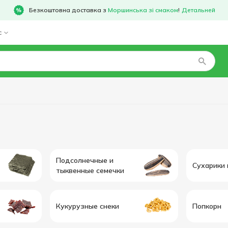
Безкоштовна доставка з
Моршинська зі смаком
!
Детальней
с
Подсолнечные и
Сухарики 
тыквенные семечки
Кукурузные снеки
Попкорн