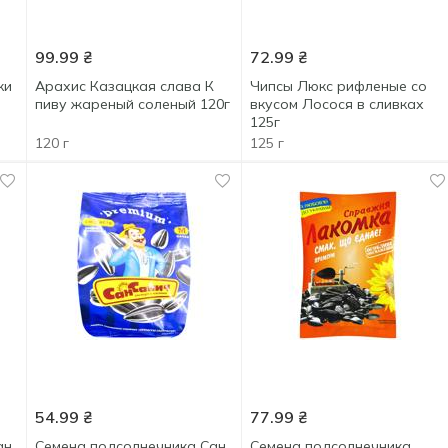
99.99
₴
72.99
₴
ки
Арахис Казацкая слава К
Чипсы Люкс рифленые со
пиву жареный соленый 120г
вкусом Лосося в сливках
125г
120 г
125 г
54.99
₴
77.99
₴
ан
Семена подсолнечника Сан
Семена подсолнечника