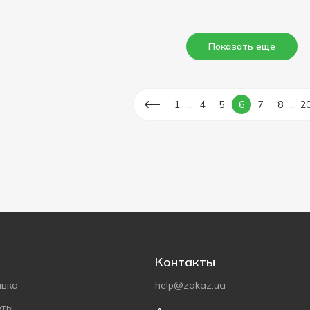
Показать еще
...
...
1
4
5
6
7
8
2
Контакты
авка
help@zakaz.ua
еты