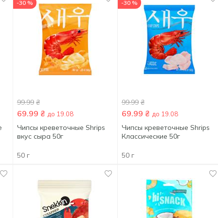
-30 %
-30 %
99.99
₴
99.99
₴
69.99
₴
69.99
₴
до 19.08
до 19.08
е
Чипсы креветочные Shrips
Чипсы креветочные Shrips
вкус сыра 50г
Классические 50г
50 г
50 г