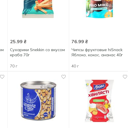
25.99
₴
76.99
₴
ом
Сухарики Snekkin со вкусом
Чипсы фруктовые hiSnack
краба 70г
Яблоко, кокос, ананас 40г
70 г
40 г