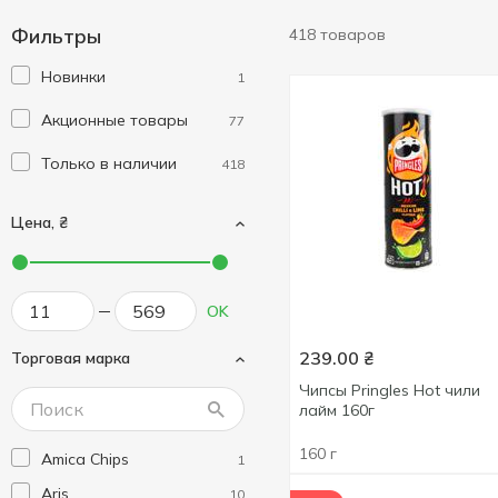
Фильтры
418 товаров
Новинки
1
Акционные товары
77
Только в наличии
418
Цена, ₴
OK
239.00
₴
Торговая марка
Чипсы Pringles Hot чили
лайм 160г
160 г
Amica Chips
1
Aris
10