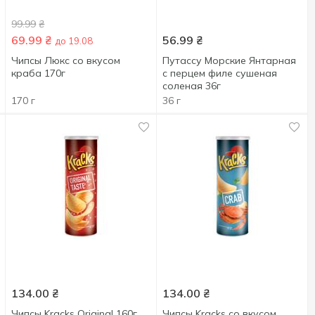
99.99
₴
69.99
₴
56.99
₴
до 19.08
Чипсы Люкс со вкусом
Путассу Морские Янтарная
краба 170г
с перцем филе сушеная
соленая 36г
170 г
36 г
134.00
₴
134.00
₴
Чипсы Kracks Original 160г
Чипсы Kraсks со вкусом