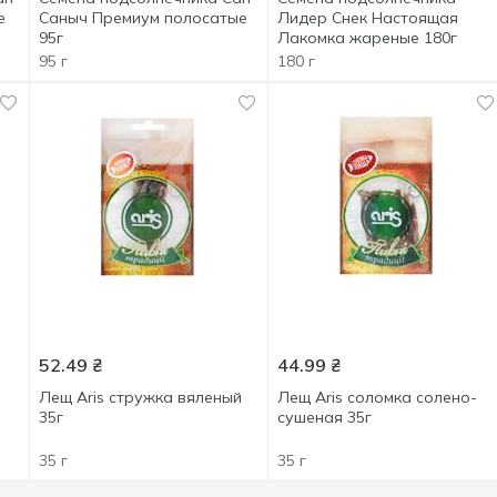
е
Саныч Премиум полосатые
Лидер Снек Настоящая
95г
Лакомка жареные 180г
95 г
180 г
52.49
₴
44.99
₴
Лещ Aris стружка вяленый
Лещ Aris соломка солено-
35г
сушеная 35г
35 г
35 г