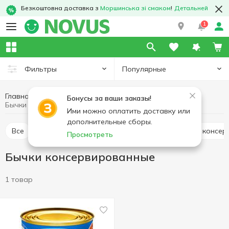
Безкоштовна доставка з
Моршинська зі смаком
!
Детальней
1
Популярные
Фильтры
Главная
Консервы
Рыбная консервация
Бонусы за ваши заказы!
Бычки консервированные
Ими можно оплатить доставку или
дополнительные сборы.
Все
Тунец консервированный
Печень трески консе
Просмотреть
Бычки консервированные
1 товар