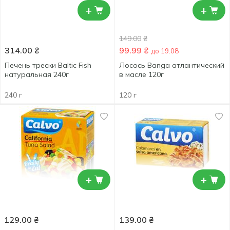
+
+
149.00
₴
314.00
₴
99.99
₴
до 19.08
Печень трески Baltic Fish
Лосось Banga атлантический
натуральная 240г
в масле 120г
240 г
120 г
+
+
129.00
₴
139.00
₴