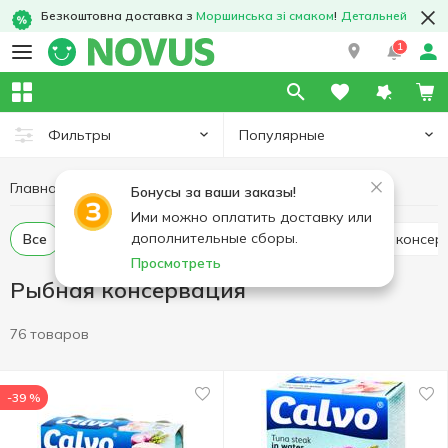
Безкоштовна доставка з
Моршинська зі смаком
!
Детальней
1
Популярные
Фильтры
Главная
Консервы
Рыбная консервация
Бонусы за ваши заказы!
Ими можно оплатить доставку или
дополнительные сборы.
Все
Тунец консервированный
Печень трески консе
Просмотреть
Рыбная консервация
76 товаров
-39 %