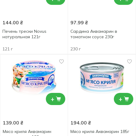
144.00
₴
97.99
₴
Печень трески Novus
Сардина Аквамарин в
натуральная 121г
томатном соусе 230г
121 г
230 г
+
+
139.00
₴
194.00
₴
Мясо криля Аквамарин
Мясо криля Аквамарин 185г