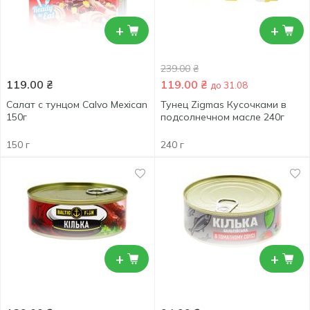
+
+
239.00
₴
119.00
₴
119.00
₴
до 31.08
Салат с тунцом Calvo Mexican
Тунец Zigmas Кусочками в
150г
подсолнечном масле 240г
150 г
240 г
+
+