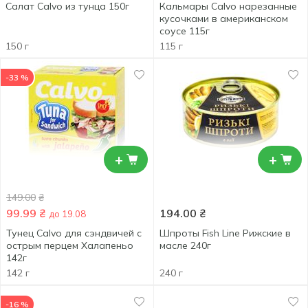
Салат Calvo из тунца 150г
Кальмары Calvo нарезанные
кусочками в американском
соусе 115г
150 г
115 г
-33 %
+
+
149.00
₴
99.99
₴
194.00
₴
до 19.08
Тунец Calvo для сэндвичей с
Шпроты Fish Line Рижские в
острым перцем Халапеньо
масле 240г
142г
142 г
240 г
-16 %