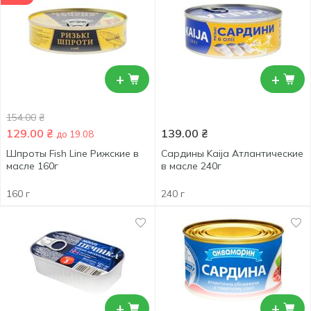
+
+
154.00
₴
129.00
₴
139.00
₴
до 19.08
Шпроты Fish Line Рижские в
Сардины Kaija Атлантические
масле 160г
в масле 240г
160 г
240 г
+
+