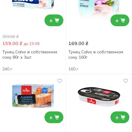
+
+
259.00
₴
159.00
₴
169.00
₴
до 19.08
Тунец Calvo в собственном
Тунец Calvo в собственном
соку 80г х 3шт
соку 160г
240 г
160 г
+
+