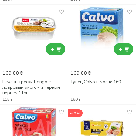
+
+
169.00
₴
169.00
₴
Печень трески Banga с
Тунец Calvo в масле 160г
лавровым листом и черным
перцем 115г
115 г
160 г
-50 %