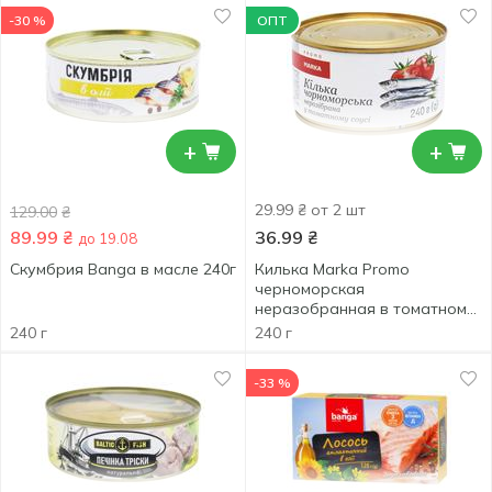
-30 %
ОПТ
+
+
29.99 ₴ от 2 шт
129.00
₴
89.99
₴
36.99
₴
до 19.08
Скумбрия Banga в масле 240г
Килька Marka Promo
черноморская
неразобранная в томатном
соусе 240г
240 г
240 г
-33 %