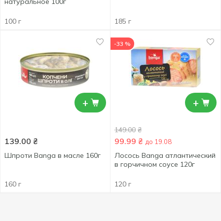
натуральное 100г
100 г
185 г
-33 %
+
+
149.00
₴
139.00
₴
99.99
₴
до 19.08
Шпроти Banga в масле 160г
Лосось Banga атлантический
в горчичном соусе 120г
160 г
120 г