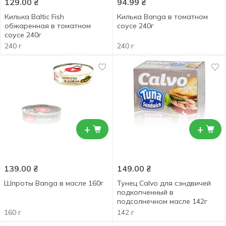
129.00
₴
94.99
₴
Килька Baltic Fish
Килька Banga в томатном
обжаренная в томатном
соусе 240г
соусе 240г
240 г
240 г
+
+
139.00
₴
149.00
₴
Шпроты Banga в масле 160г
Тунец Calvo для сэндвичей
подкопченный в
подсолнечном масле 142г
160 г
142 г