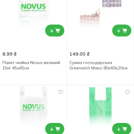
+
+
8.99
₴
149.00
₴
Пакет-майка Novus великий
Сумка господарська
15кг 45х65см
Greenwich Максі 80х60х20см
+
+