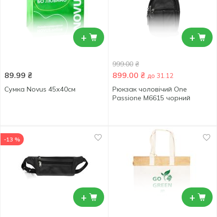
+
+
999.00
₴
89.99
₴
899.00
₴
до 31.12
Сумка Novus 45х40см
Рюкзак чоловічий One
Passione M6615 чорний
-13 %
+
+