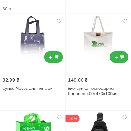
30 л
+
+
82.99
₴
149.00
₴
Сумка Novus для пляшок
Еко-сумка господарча
бавовна 400х470х100мм
-10 %