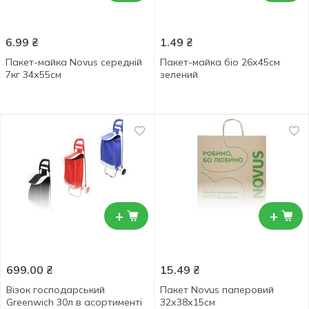
6.99
₴
1.49
₴
Пакет-майка Novus середній
Пакет-майка біо 26х45см
7кг 34х55см
зелений
+
+
699.00
₴
15.49
₴
Візок господарський
Пакет Novus паперовий
Greenwich 30л в асортименті
32х38х15см