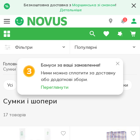
Безкоштовна доставка з
Моршинська зі смаком
!
Детальніше
1
Популярні
Фільтри
Головна
Товари для дому
Галантерея
Бонуси за ваші замовлення!
Сумки і шопери
Ними можна сплатити за доставку
або додаткові збори.
Усі
Сумки і шопери
Косметички
Парасольки
Переглянути
Сумки і шопери
17 товарів