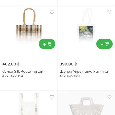
+
+
462.00
₴
399.00
₴
Сумка Silk Route Tartan
Шопер Українська хатинка
42х34х20см
41х36х70см