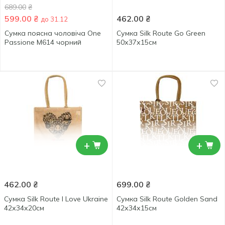
689.00
₴
599.00
₴
462.00
₴
до 31.12
Сумка поясна чоловіча One
Сумка Silk Route Go Green
Passione M614 чорний
50х37х15см
+
+
462.00
₴
699.00
₴
Сумка Silk Route I Love Ukraine
Сумка Silk Route Golden Sand
42х34х20см
42х34х15см