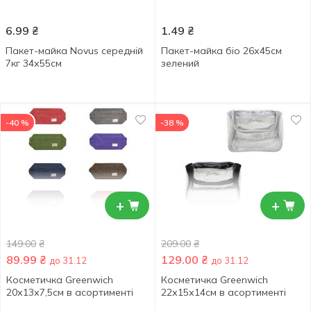
6.99
₴
1.49
₴
Пакет-майка Novus середній
Пакет-майка біо 26х45см
7кг 34х55см
зелений
-40 %
-38 %
+
+
149.00
₴
209.00
₴
89.99
₴
129.00
₴
до 31.12
до 31.12
Косметичка Greenwich
Косметичка Greenwich
20х13х7,5см в асортименті
22х15х14см в асортименті