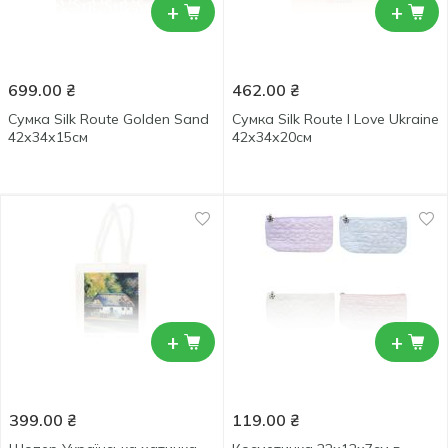
+
+
699.00
₴
462.00
₴
Сумка Silk Route Golden Sand
Сумка Silk Route I Love Ukraine
42х34х15см
42х34х20см
+
+
399.00
₴
119.00
₴