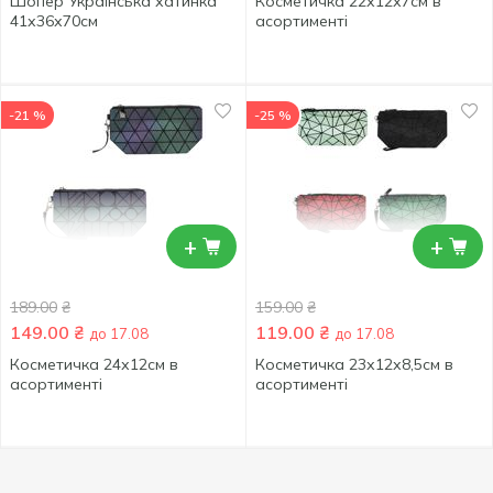
Шопер Українська хатинка
Косметичка 22х12х7см в
41х36х70см
асортименті
-21 %
-25 %
+
+
189.00
₴
159.00
₴
149.00
₴
119.00
₴
до 17.08
до 17.08
Косметичка 24х12см в
Косметичка 23х12х8,5см в
асортименті
асортименті