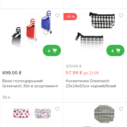
-75 %
+
+
229.00
₴
699.00
₴
57.99
₴
до 23.08
Візок господарський
Косметичка Greenwich
Greenwich 30л в асортименті
23х14х6,5см чорний/білий
30 л