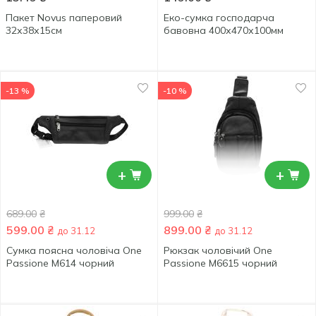
Пакет Novus паперовий
Еко-сумка господарча
32х38х15см
бавовна 400х470х100мм
-13 %
-10 %
+
+
689.00
₴
999.00
₴
599.00
₴
899.00
₴
до 31.12
до 31.12
Сумка поясна чоловіча One
Рюкзак чоловічий One
Passione M614 чорний
Passione M6615 чорний