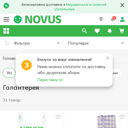
Безкоштовна доставка з
Моршинська зі смаком
!
Детальніше
1
Популярні
Фільтри
Головна
Товари для дому
Галантерея
Бонуси за ваші замовлення!
Ними можна сплатити за доставку
або додаткові збори.
Усі
Сумки і шопери
Косметички
Парасольки
Переглянути
Галантерея
31 товар