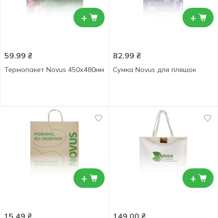
+
+
59.99
₴
82.99
₴
Термопакет Novus 450х480мм
Сумка Novus для пляшок
+
+
15.49
₴
149.00
₴