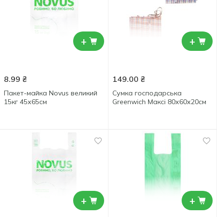
+
+
8.99
₴
149.00
₴
Пакет-майка Novus великий
Сумка господарська
15кг 45х65см
Greenwich Максі 80х60х20см
+
+