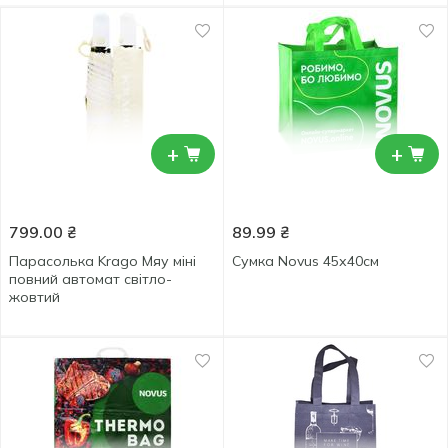
+
+
799.00
₴
89.99
₴
Парасолька Krago Мяу міні
Сумка Novus 45х40см
повний автомат світло-
жовтий