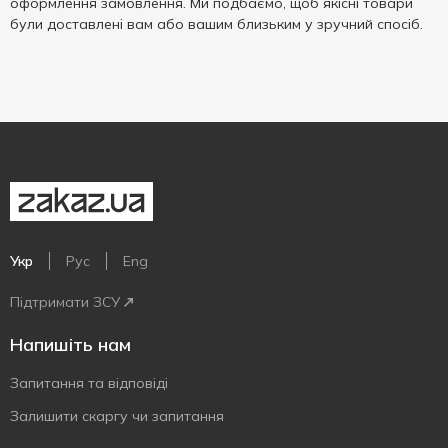
оформлення замовлення. Ми подбаємо, щоб якісні товари
були доставлені вам або вашим близьким у зручний спосіб.
Укр
Рус
Eng
Підтримати ЗСУ
Напишіть нам
Запитання та відповіді
Залишити скаргу чи запитання