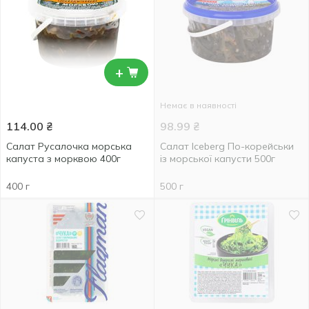
+
Немає в наявності
114.00
₴
98.99
₴
Салат Русалочка морська
Салат Iceberg По-корейськи
капуста з морквою 400г
із морської капусти 500г
400 г
500 г