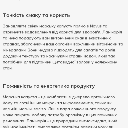
Тонкість смаку та користь
Замовляйте свіжу морську капусту прямо з Novus та
отримуйте задоволення від користі для здоров'я. Ламінарія
та чука подарують вам витончений смак в екзотичних
стравах, збагачуючи ваш організм важливими вітамінами та
мінералами. Вони чудово підходять для салатів та ролів,
додаючи текстуру та насичуючи страви йодом, який так
потрібний для підтримки щитовидної залози у належному
стані.
Поживність та енергетика продукту
Морська капуста – це найбагатше джерело органічного
йоду та сотні інших макро- та мікроелементів, таких як
кальцій, магній, залізо. Лише пара ложок цього продукту
може покрити добову потребу організму в цих поживних
речовинах. Ламінарія – це природний антиоксидант, який
зміцнює імунітет і омолоджує організм, завдяки чому ви