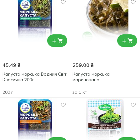
+
+
45.49
₴
259.00
₴
Капуста морська Водний Світ
Капуста морська
Класична 200г
маринована
200 г
за 1 кг