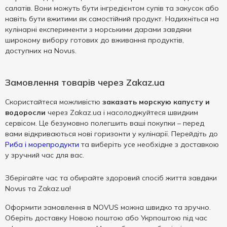
салатів. Вони можуть бути інгредієнтом супів та закусок або
навіть бути вжитими як самостійний продукт. Надихніться на
кулінарні експерименти з морськими дарами завдяки
широкому вибору готових до вживання продуктів,
доступних на Novus.
Замовлення товарів через Zakaz.ua
Скористайтеся можливістю
заказать морскую капусту и
водоросли
через Zakaz.ua і насолоджуйтеся швидким
сервісом. Це безумовно полегшить ваші покупки – перед
вами відкриваються нові горизонти у кулінарії. Перейдіть до
Риба і морепродукти
та виберіть усе необхідне з доставкою
у зручний час для вас.
Зберігайте час та обирайте здоровий спосіб життя завдяки
Novus та Zakaz.ua!
Оформити замовлення в NOVUS можна швидко та зручно.
Оберіть доставку Новою поштою або Укрпоштою під час