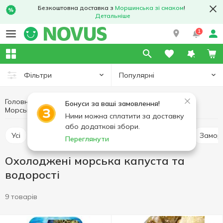
Безкоштовна доставка з
Моршинська зі смаком
!
Детальніше
1
Популярні
Фільтри
Головна
Риба та морепродукти
Бонуси за ваші замовлення!
Охолоджені морська капуста та водорості
Морська капуста та водорості
Ними можна сплатити за доставку
або додаткові збори.
Усі
Охолоджені морська капуста та водорості
Замор
Переглянути
Охолоджені морська капуста та
водорості
9 товарів