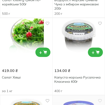
Салат Iceberg Гриби по-
Водорості морські Грінвіль
корейськи 500г
Чука з імбиром мариновані
200г
500 г
200 г
+
+
419.00
₴
134.00
₴
Салат Хіяші
Капуста морська Русалочка
Класична 400г
за 1 кг
400 г