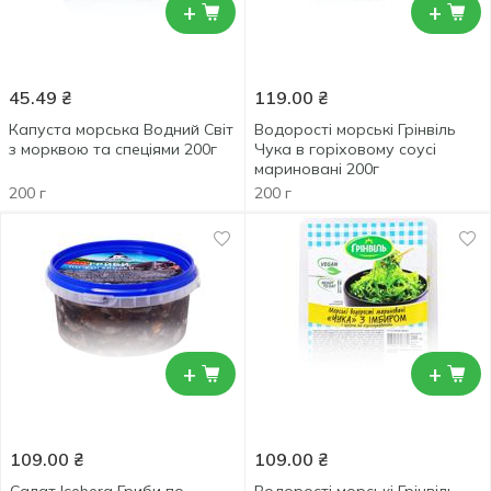
+
+
45.49
₴
119.00
₴
Капуста морська Водний Світ
Водорості морські Грінвіль
з морквою та спеціями 200г
Чука в горіховому соусі
мариновані 200г
200 г
200 г
+
+
109.00
₴
109.00
₴