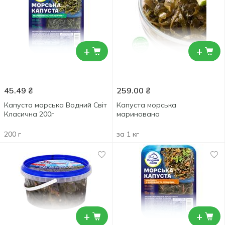
+
+
45.49
₴
259.00
₴
Капуста морська Водний Світ
Капуста морська
Класична 200г
маринована
200 г
за 1 кг
+
+