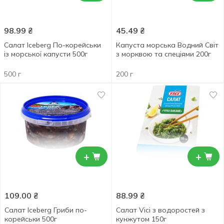
98.99
₴
45.49
₴
Салат Iceberg По-корейськи
Капуста морська Водний Світ
із морської капусти 500г
з морквою та спеціями 200г
500 г
200 г
+
+
109.00
₴
88.99
₴
Салат Iceberg Гриби по-
Салат Vici з водоростей з
корейськи 500г
кунжутом 150г