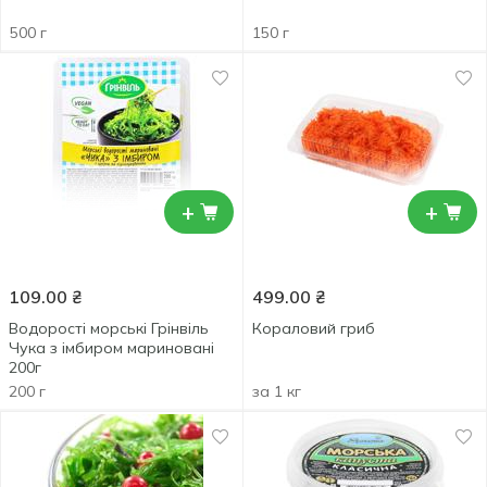
500 г
150 г
+
+
109.00
₴
499.00
₴
Водорості морські Грінвіль
Кораловий гриб
Чука з імбиром мариновані
200г
200 г
за 1 кг