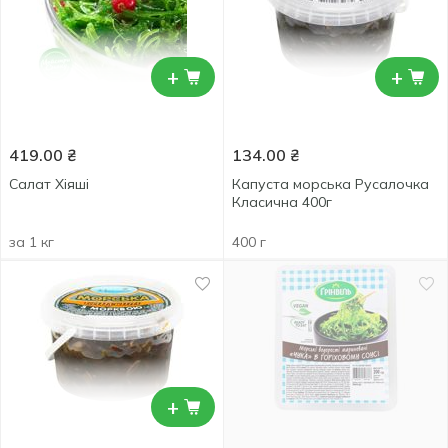
+
+
419.00
₴
134.00
₴
Салат Хіяші
Капуста морська Русалочка
Класична 400г
за 1 кг
400 г
+