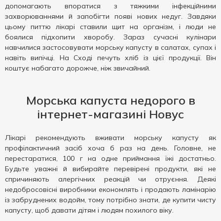
допомагають впоратися з тяжкими інфекційними
захворюваннями й запобігти появі нових недуг. Завдяки
цьому питтю лікарі ставили щит на організм, і люди не
боялися підхопити хворобу. Зараз сучасні кулінари
навчилися застосовувати морську капусту в салатах, супах і
навіть випічці. На Сході печуть хліб із цієї продукції. Він
коштує набагато дорожче, ніж звичайний.
Морська капуста недорого в
інтернет-магазині Новус
Лікарі рекомендують вживати морську капусту як
профілактичний засіб хоча б раз на день. Головне, не
перестаратися, 100 г на одне приймання їжі достатньо.
Будьте уважні й вибирайте перевірені продукти, які не
спричиняють алергічних реакцій чи отруєння. Деякі
недобросовісні виробники економлять і продають ламінарію
із забруднених водойм, тому потрібно знати, де купити чисту
капусту, щоб давати дітям і людям похилого віку.