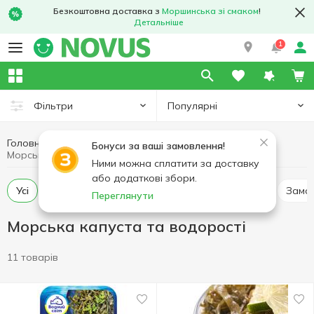
Безкоштовна доставка з
Моршинська зі смаком
!
Детальніше
1
Популярні
Фільтри
Головна
Риба та морепродукти
Бонуси за ваші замовлення!
Морська капуста та водорості
Ними можна сплатити за доставку
або додаткові збори.
Усі
Охолоджені морська капуста та водорості
Замо
Переглянути
Морська капуста та водорості
11 товарів