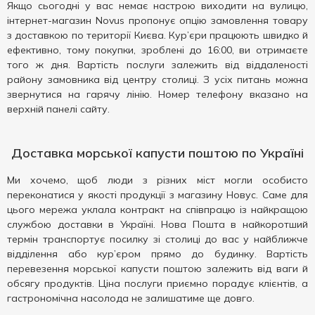
Якщо сьогодні у вас немає настрою виходити на вулицю,
інтернет-магазин Novus пропонує опцію замовлення товару
з доставкою по території Києва. Кур’єри працюють швидко й
ефективно, тому покупки, зроблені до 16:00, ви отримаєте
того ж дня. Вартість послуги залежить від віддаленості
району замовника від центру столиці. З усіх питань можна
звернутися на гарячу лінію. Номер телефону вказано на
верхній панелі сайту.
Доставка морської капусти поштою по Україні
Ми хочемо, щоб люди з різних міст могли особисто
переконатися у якості продукції з магазину Новус. Саме для
цього мережа уклала контракт на співпрацю із найкращою
службою доставки в Україні. Нова Пошта в найкоротший
термін транспортує посилку зі столиці до вас у найближче
відділення або кур’єром прямо до будинку. Вартість
перевезення морської капусти поштою залежить від ваги й
обсягу продуктів. Ціна послуги приємно порадує клієнтів, а
гастрономічна насолода не залишатиме ще довго.