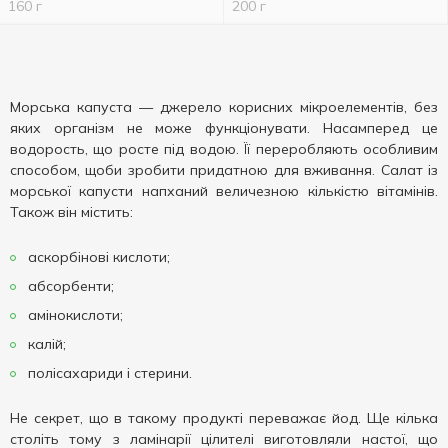
160 г
200 г
Морська капуста — джерело корисних мікроелементів, без
яких організм не може функціонувати. Насамперед це
водорость, що росте під водою. Її переробляють особливим
способом, щоби зробити придатною для вживання. Салат із
морської капусти напханий величезною кількістю вітамінів.
Також він містить:
аскорбінові кислоти;
абсорбенти;
амінокислоти;
калій;
полісахариди і стерини.
Не секрет, що в такому продукті переважає йод. Ще кілька
століть тому з ламінарії цілителі виготовляли настої, що