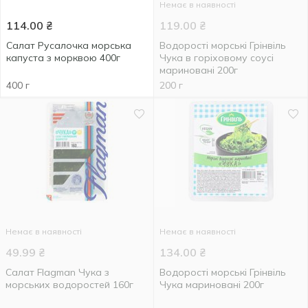
Немає в наявності
114.00
₴
119.00
₴
Салат Русалочка морська
Водорості морські Грінвіль
капуста з морквою 400г
Чука в горіховому соусі
мариновані 200г
400 г
200 г
Немає в наявності
Немає в наявності
49.99
₴
134.00
₴
Салат Flagman Чука з
Водорості морські Грінвіль
морських водоростей 160г
Чука мариновані 200г