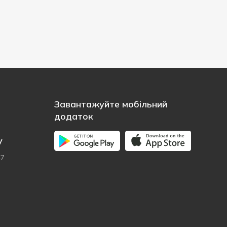
Завантажуйте мобільний
додаток
у
47