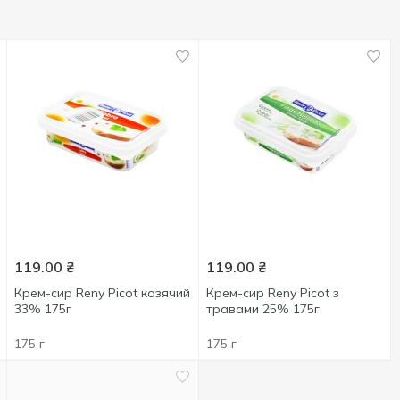
119.00
₴
119.00
₴
Крем-сир Reny Picot козячий
Крем-сир Reny Picot з
33% 175г
травами 25% 175г
175 г
175 г