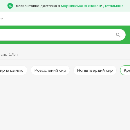
Безкоштовна доставка з
Моршинська зі смаком
!
Детальніше
сир 175 г
сир із цвіллю
Розсольний сир
Напівтвердий сир
К