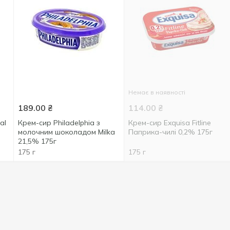
Немає в наявності
189.00
₴
114.00
₴
al
Крем-сир Philadelphia з
Крем-сир Exquisa Fitline
молочним шоколадом Milka
Паприка-чилі 0,2% 175г
21,5% 175г
175 г
175 г