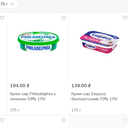
175 г
194.00
₴
139.00
₴
Крем-сир Philadelphia з
Крем-сир Exquisa
зеленню 59% 175г
безлактозний 70% 175г
175 г
175 г