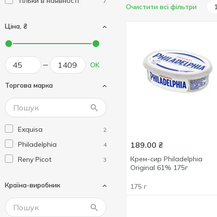
Тільки в наявності
7
Очистити всі фільтри
Ціна, ₴
OK
Торгова марка
Exquisa
2
Philadelphia
189.00
₴
4
Крем-сир Philadelphia
Reny Picot
3
Original 61% 175г
Країна-виробник
175 г