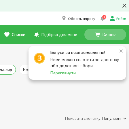
1
Увійти
Оберіть адресу
Списки
Підбірка для мене
Кошик
Бонуси за ваші замовлення!
Ними можна сплатити за доставку
або додаткові збори.
рем-сир
Копчений сир
Закуски бутербродні
Переглянути
Показати спочатку:
Популярні