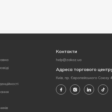
Контакти
тавка
help@zakaz.ua
овіді
Адреса торгового центр
Київ, пр. Європейського Союзу 
денційності
вання
ників