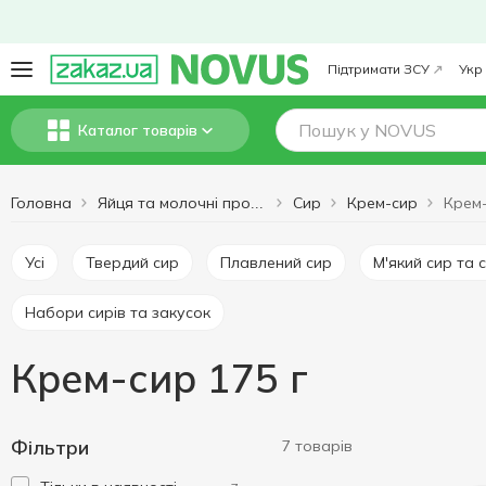
Підтримати ЗСУ
Укр
Каталог товарів
Головна
Сир
Крем-сир
Крем-
Яйця та молочні продукти
Усі
Твердий сир
Плавлений сир
М'який сир та 
Набори сирів та закусок
Крем-сир 175 г
Фільтри
7 товарів