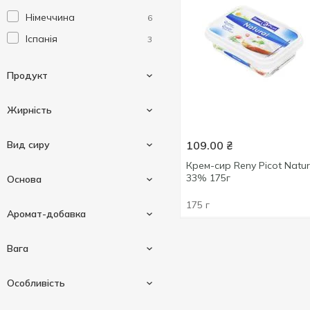
Німеччина
6
Іспанія
3
Продукт
Жирність
Крем-сир
9
Вид сиру
109.00
₴
Сир
1
Крем-сир Reny Picot Natur
0.2 %
1
33% 175г
Основа
21.5 %
1
175 г
М'який
3
Аромат-добавка
25 %
1
33 %
2
Козяче молоко
1
Вага
64.5 %
1
Коров'яче молоко
8
Зелень
1
70 %
1
Особливість
Показати більше
Копчений лосось
1