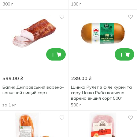
300 г
100 г
+
+
599.00
₴
239.00
₴
Балик Дніпровський варено-
Шинка Рулет з філе курки та
копчений вищий сорт
сиру Наша Ряба копчено-
варена вищий сорт 500г
за 1 кг
500 г