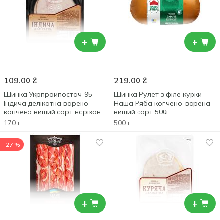
+
+
109.00
₴
219.00
₴
Шинка Укрпромпостач-95
Шинка Рулет з філе курки
Індича делікатна варено-
Наша Ряба копчено-варена
копчена вищий сорт нарізана
вищий сорт 500г
170г
170 г
500 г
-27 %
+
+