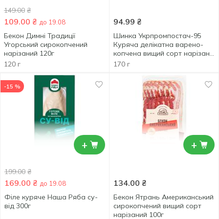
149.00
₴
109.00
₴
94.99
₴
до 19.08
Бекон Димні Традиції
Шинка Укрпромпостач-95
Угорський сирокопчений
Куряча делікатна варено-
нарізаний 120г
копчена вищий сорт нарізана
170г
120 г
170 г
-15 %
+
+
199.00
₴
169.00
₴
134.00
₴
до 19.08
Філе куряче Наша Ряба су-
Бекон Ятрань Американський
від 300г
сирокопчений вищий сорт
нарізаний 100г