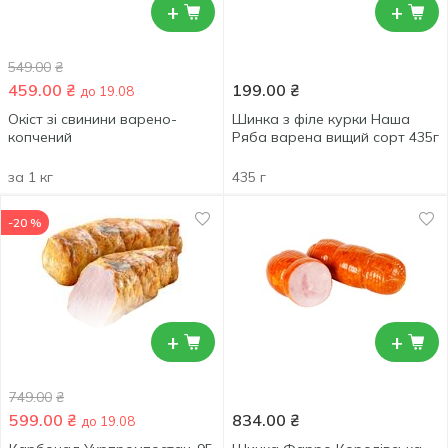
+
+
549.00
₴
459.00
₴
199.00
₴
до 19.08
Окіст зі свинини варено-
Шинка з філе курки Наша
копчений
Ряба варена вищий сорт 435г
за 1 кг
435 г
-20 %
+
+
749.00
₴
599.00
₴
834.00
₴
до 19.08