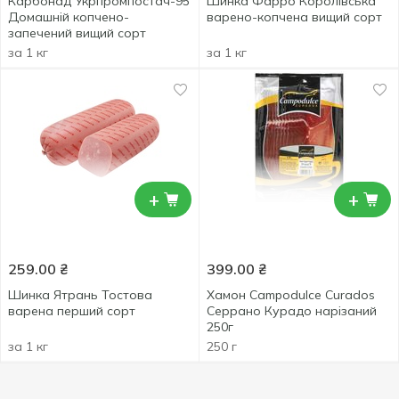
Карбонад Укрпромпостач-95
Шинка Фарро Королівська
Домашній копчено-
варено-копчена вищий сорт
запечений вищий сорт
за 1 кг
за 1 кг
+
+
259.00
₴
399.00
₴
Шинка Ятрань Тостова
Хамон Campodulce Curados
варена перший сорт
Серрано Курадо нарізаний
250г
за 1 кг
250 г