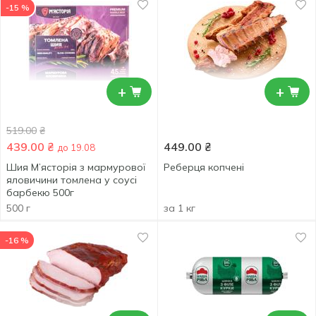
-15 %
+
+
519.00
₴
439.00
₴
449.00
₴
до 19.08
Шия М’ясторія з мармурової
Реберця копчені
яловичини томлена у соусі
барбекю 500г
500 г
за 1 кг
-16 %