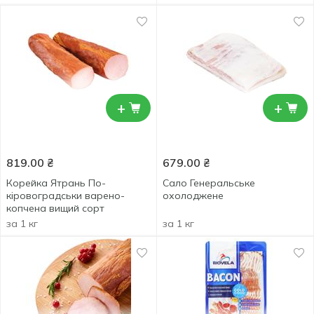
+
+
819.00
₴
679.00
₴
Корейка Ятрань По-
Сало Генеральське
кіровоградськи варено-
охолоджене
копчена вищий сорт
за 1 кг
за 1 кг