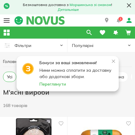
Безкоштовна доставка з
Моршинська зі смаком
!
Детальніше
1
Популярні
Фільтри
Головна
М'ясні вироби
М'ясо та ковбасні вироби
Бонуси за ваші замовлення!
Ними можна сплатити за доставку
або додаткові збори.
Усі
Буженина
Карбонад та балик
Грудинка
Переглянути
М'ясні вироби
168 товарів