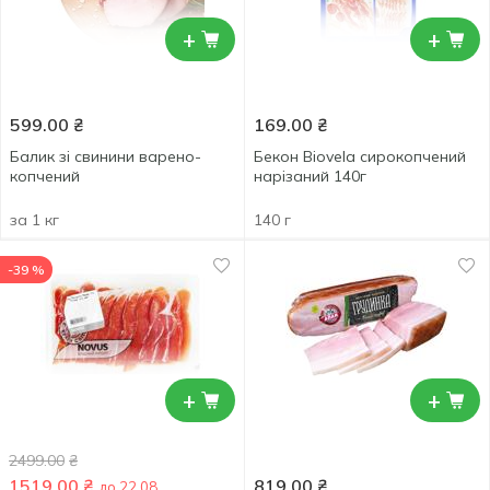
+
+
599.00
₴
169.00
₴
Балик зі свинини варено-
Бекон Biovela сирокопчений
копчений
нарізаний 140г
за 1 кг
140 г
-39 %
+
+
2499.00
₴
1519.00
₴
819.00
₴
до 22.08