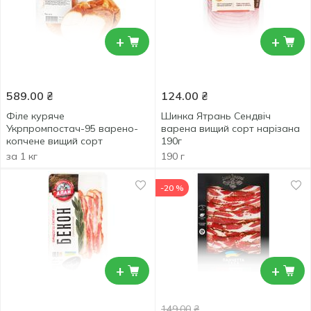
+
+
589.00
₴
124.00
₴
Філе куряче
Шинка Ятрань Сендвіч
Укрпромпостач-95 варено-
варена вищий сорт нарізана
копчене вищий сорт
190г
за 1 кг
190 г
-20 %
+
+
149.00
₴