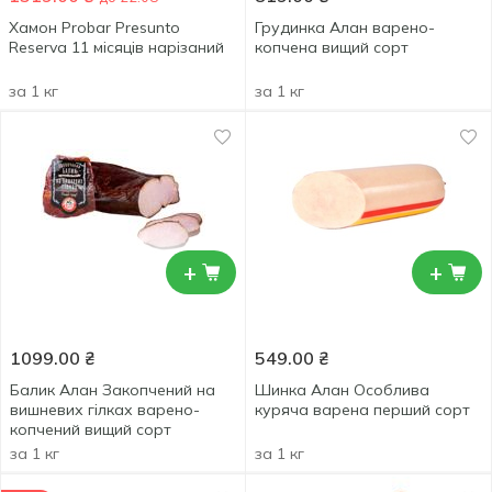
Хамон Probar Presunto
Грудинка Алан варено-
Reserva 11 місяців нарізаний
копчена вищий сорт
за 1 кг
за 1 кг
+
+
1099.00
₴
549.00
₴
Балик Алан Закопчений на
Шинка Алан Особлива
вишневих гілках варено-
куряча варена перший сорт
копчений вищий сорт
за 1 кг
за 1 кг