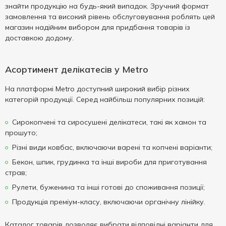
знайти продукцію на будь-який випадок. Зручний формат
замовлення та високий рівень обслуговування роблять цей
магазин надійним вибором для придбання товарів із
доставкою додому.
Асортимент делікатесів у Metro
На платформі Metro доступний широкий вибір різних
категорій продукції. Серед найбільш популярних позицій:
Сирокопчені та сиросушені делікатеси, такі як хамон та
прошуто;
Різні види ковбас, включаючи варені та копчені варіанти;
Бекон, шпик, грудинка та інші вироби для приготування
страв;
Рулети, буженина та інші готові до споживання позиції;
Продукція преміум-класу, включаючи органічну лінійку.
Каталог товарів дозволяє вибрати відповідні варіанти для