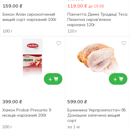
159.00
₴
119.00
₴
до 19.08
Бекон Алан сирокопчений
Панчетта Димні Традиції Теса
вищий сорт нарізаний 100г
Пікантна сиров'ялена
нарізана 120г
100 г
120 г
+
+
399.00
₴
599.00
₴
Хамон Probar Presunto 9
Буженина Укрпромпостач-95
місяців нарізаний 200г
Домашня запечена вищий
сорт
200 г
за 1 кг