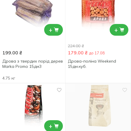
+
+
224.00
₴
199.00
₴
179.00
₴
до 17.08
Дрова з твердих порід дерев
Дрова-поліна Weekend
Marka Promo 15дм3
15дм.куб.
4.75 кг
+