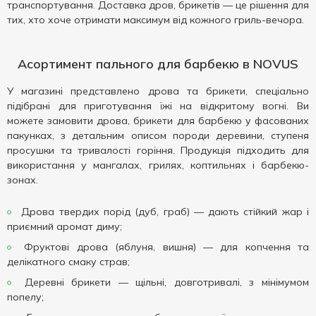
транспортування. Доставка дров, брикетів — це рішення для
тих, хто хоче отримати максимум від кожного гриль-вечора.
Асортимент пального для барбекю в NOVUS
У магазині представлено дрова та брикети, спеціально
підібрані для приготування їжі на відкритому вогні. Ви
можете замовити дрова, брикети для барбекю у фасованих
пакунках, з детальним описом породи деревини, ступеня
просушки та тривалості горіння. Продукція підходить для
використання у мангалах, грилях, коптильнях і барбекю-
зонах.
Дрова твердих порід (дуб, граб) — дають стійкий жар і
приємний аромат диму;
Фруктові дрова (яблуня, вишня) — для копчення та
делікатного смаку страв;
Деревні брикети — щільні, довготривалі, з мінімумом
попелу;