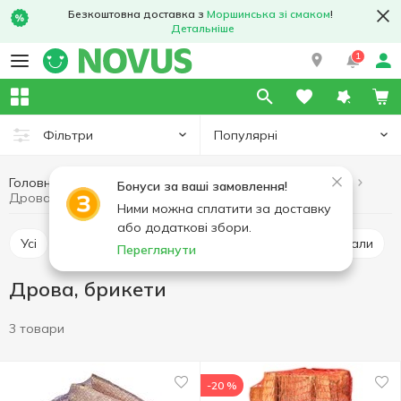
Безкоштовна доставка з
Моршинська зі смаком
!
Детальніше
1
Популярні
Фільтри
Головна
Хобі та відпочинок
Товари для барбекю
Бонуси за ваші замовлення!
Дрова, брикети
Ними можна сплатити за доставку
або додаткові збори.
Усі
Вугілля
Шампури, решітки
Грилі, мангали
Переглянути
Дрова, брикети
3 товари
-20 %