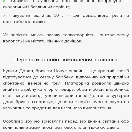
Брикети з лушпиння або кокосової шкаралупи —
екологічний і бездимний варіант;
Пакування від 2 до 10 кг — для домашнього гриля чи
масштабного пікніка.
Усі варіанти мають високу теплотворність, контрольовану
вологість і не містять хімічних домішок.
Переваги онлайн-замовлення пального
Купити Дрова, брикети Новус онлайн — це простий спосіб
підготуватися до сезону барбекю, відпочинку на природі чи
спонтанної вечері на грилі. Платформа дозволяє швидко
знайти потрібну категорію товару, обрати об’єм, виробника,
переглянути склад і умови використання. Доставка кур’єром
дров, брикетів гарантує, що пальне приїде вчасно, акуратно
упаковане та придатне для негайного використання.
Особливо зручно замовляти перед вихідними, святами або
коли пальне закінчилося раптово, а плани вже складено.