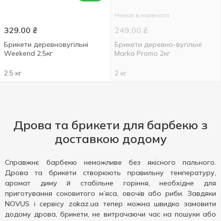
Немає в наявності
329.00
₴
249.00
₴
Брикети деревновугільні
Брикети деревно-вугільні
Weekend 2,5кг
Marka Promo 2кг
2.5 кг
2 кг
Дрова та брикети для барбекю з
доставкою додому
Справжнє барбекю неможливе без якісного пального.
Дрова та брикети створюють правильну температуру,
аромат диму й стабільне горіння, необхідне для
приготування соковитого м’яса, овочів або риби. Завдяки
NOVUS і сервісу zakaz.ua тепер можна швидко замовити
додому дрова, брикети, не витрачаючи час на пошуки або