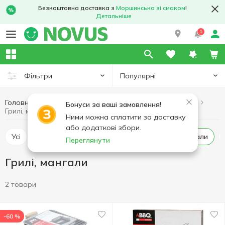
Безкоштовна доставка з
Моршинська зі смаком
!
Детальніше
1
Популярні
Фільтри
Головна
Хобі та відпочинок
Товари для барбекю
Бонуси за ваші замовлення!
Грилі, мангали
Ними можна сплатити за доставку
або додаткові збори.
Усі
Вугілля
Шампури, решітки
Грилі, мангали
Переглянути
Грилі, мангали
2 товари
-60 %