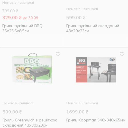
Немає в наявності
Немає в наявності
799.00
₴
329.00
₴
599.00
₴
до 30.09
Гриль вугільний BBQ
Гриль вугільний складаний
35х25,5х8,5см
43х29х23см
Немає в наявності
Немає в наявності
599.00
₴
1699.00
₴
Гриль Greenwich з решіткою
Гриль Koopman 540х340х65мм
складаний 43х30х23см