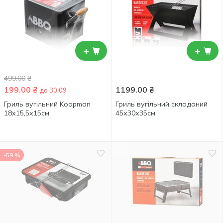
+
+
499.00
₴
199.00
₴
1199.00
₴
до 30.09
Гриль вугільний Koopman
Гриль вугільний складаний
18х15,5х15см
45х30х35см
-59 %