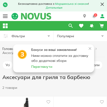
Безкоштовна доставка з
Моршинська зі смаком
!
Детальніше
1
Популярні
Фільтри
Головна
Хобі та відпочинок
Товари для барбекю
Бонуси за ваші замовлення!
Аксесуари для гриля та барбекю
Ними можна сплатити за доставку
або додаткові збори.
Усі
Вугілля
Шампури, решітки
Грилі, мангали
Переглянути
Аксесуари для гриля та барбекю
2 товари