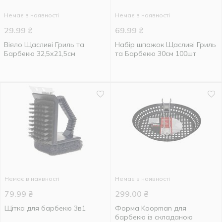
Немає в наявності
Немає в наявності
29.99
₴
69.99
₴
Віяло Щасливі Гриль та
Набір шпажок Щасливі Гриль
Барбекю 32,5х21,5см
та Барбекю 30см 100шт
Немає в наявності
Немає в наявності
79.99
₴
299.00
₴
Щітка для барбекю 3в1
Форма Koopman для
барбекю із складаною