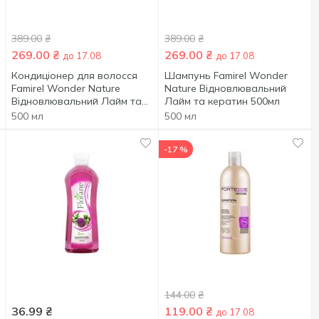
389.00
₴
389.00
₴
269.00
₴
269.00
₴
до 17.08
до 17.08
Кондиціонер для волосся
Шампунь Famirel Wonder
Famirel Wonder Nature
Nature Відновлювальний
Відновлювальний Лайм та
Лайм та кератин 500мл
кератин 500мл
500 мл
500 мл
-17 %
144.00
₴
36.99
₴
119.00
₴
до 17.08