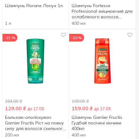
Шампунь Florane Лопух 1л
Шампунь Fortesse
Professional зміцнюючий для
ослабленого волосся,
схильного до випадіння
1 л
400 мл
400мл
-21 %
-20 %
164.00
₴
199.00
₴
129.00
₴
159.00
₴
до 17.08
до 17.08
Бальзам-ополіскувач
Шампунь Garnier Fructis
Garnier Fructis Ріст на повну
Гудбай посічені кінчики
силу для волосся схильного
400мл
до випадіння 200мл
200 мл
400 мл