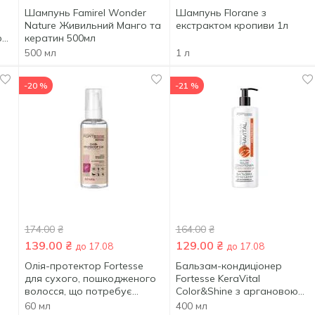
Шампунь Famirel Wonder
Шампунь Florane з
Nature Живильний Манго та
екстрактом кропиви 1л
ю
кератин 500мл
500 мл
1 л
-20 %
-21 %
174.00
₴
164.00
₴
139.00
₴
129.00
₴
до 17.08
до 17.08
Олія-протектор Fortesse
Бальзам-кондиціонер
для сухого, пошкодженого
Fortesse KeraVital
волосся, що потребує
Color&Shine з аргановою
ми
живлення 60мл
олією та UV-фільтром 400мл
60 мл
400 мл