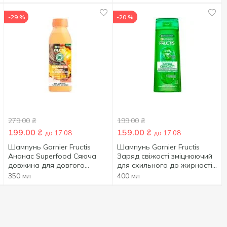
-29 %
-20 %
279.00
₴
199.00
₴
199.00
₴
159.00
₴
до 17.08
до 17.08
Шампунь Garnier Fructis
Шампунь Garnier Fructis
Ананас Superfood Сяюча
Заряд свіжості зміцнюючий
довжина для довгого
для схильного до жирності
тьмяного волосся 350мл
волосся 400мл
350 мл
400 мл