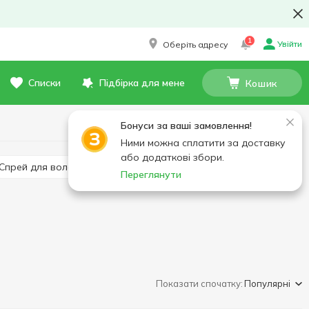
1
Увійти
Оберіть адресу
Списки
Підбірка для мене
Кошик
Бонуси за ваші замовлення!
Ними можна сплатити за доставку
або додаткові збори.
Спрей для волосся
Спеціальний догляд для волосся
Переглянути
Показати спочатку:
Популярні