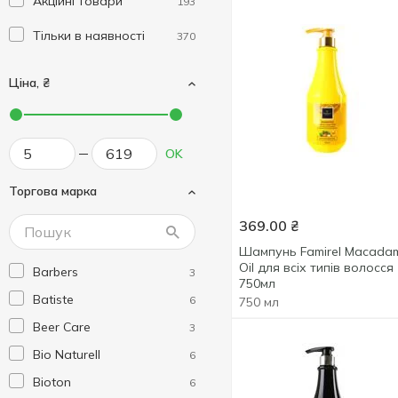
Акційні товари
193
Тільки в наявності
370
Ціна, ₴
OK
Торгова марка
369.00
₴
Шампунь Famirel Macada
Oil для всіх типів волосся
Barbers
3
750мл
Batiste
6
750 мл
Beer Care
3
Bio Naturell
6
Bioton
6