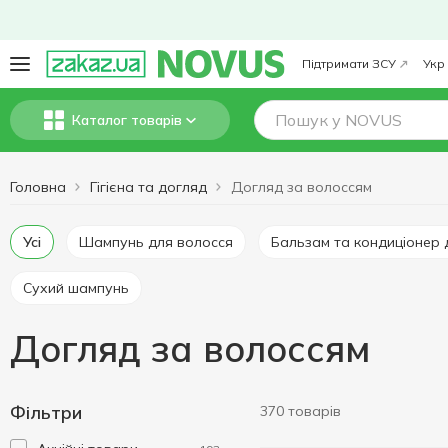
Підтримати ЗСУ
Укр
Каталог товарів
Головна
Гігієна та догляд
Догляд за волоссям
Усі
Шампунь для волосся
Бальзам та кондиціонер
Сухий шампунь
Догляд за волоссям
Фільтри
370 товарів