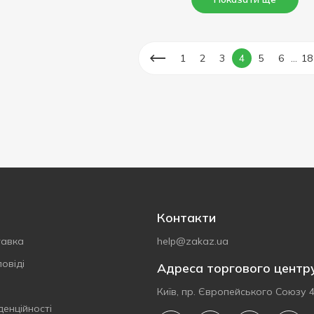
...
1
2
3
4
5
6
18
Контакти
тавка
help@zakaz.ua
овіді
Адреса торгового центр
Київ, пр. Європейського Союзу 
денційності