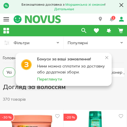
Безкоштовна доставка з
Моршинська зі смаком
!
Детальніше
1
Популярні
Фільтри
Головна
Гігієна та догляд
Догляд за волоссям
Бонуси за ваші замовлення!
Ними можна сплатити за доставку
або додаткові збори.
Усі
Шампунь для волосся
Бальзам та кондиціонер д
Переглянути
Догляд за волоссям
370 товарів
-30 %
-20 %