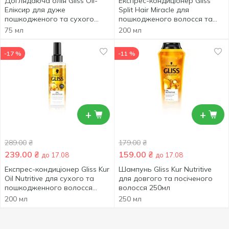
Доглядаюча олія Gliss Oil-
Експрес-кондиціонер Gliss
Еліксир для дуже
Split Hair Miracle для
пошкодженого та сухого
пошкодженого волосся та
волосся 75мл
посічених кінчиків 200мл
75 мл
200 мл
-17 %
-11 %
+
+
289.00
₴
179.00
₴
239.00
₴
159.00
₴
до 17.08
до 17.08
Експрес-кондиціонер Gliss Kur
Шампунь Gliss Kur Nutritive
Oil Nutritive для сухого та
для довгого та посіченого
пошкодженного волосся
волосся 250мл
200мл
200 мл
250 мл