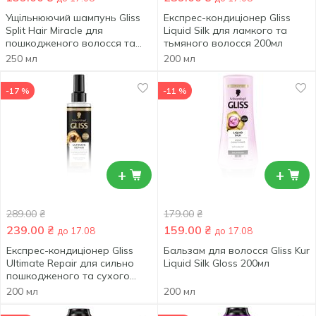
Ущільнюючий шампунь Gliss
Експрес-кондиціонер Gliss
Split Hair Miracle для
Liquid Silk для ламкого та
пошкодженого волосся та
тьмяного волосся 200мл
посічених кінчиків 250мл
250 мл
200 мл
-17 %
-11 %
+
+
289.00
₴
179.00
₴
239.00
₴
159.00
₴
до 17.08
до 17.08
Експрес-кондиціонер Gliss
Бальзам для волосся Gliss Kur
Ultimate Repair для сильно
Liquid Silk Gloss 200мл
пошкодженого та сухого
волосся 200мл
200 мл
200 мл