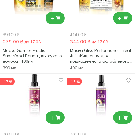
+
+
399.00
₴
414.00
₴
279.00
₴
344.00
₴
до 17.08
до 17.08
Маска Garnier Fructis
Маска Gliss Performance Treat
Superfood Банан для сухого
4в1 Живлення для
волосся 400мл
пошкодженого ослабленого
волосся 400мл
390 мл
400 мл
-17 %
-17 %
+
+
289.00
₴
289.00
₴