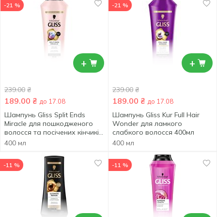
-21 %
-21 %
+
+
239.00
₴
239.00
₴
189.00
₴
189.00
₴
до 17.08
до 17.08
Шампунь Gliss Split Ends
Шампунь Gliss Kur Full Hair
Miracle для пошкодженого
Wonder для ламкого
волосся та посічених кінчиків
слабкого волосся 400мл
400мл
400 мл
400 мл
-11 %
-11 %