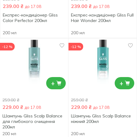
239.00
₴
239.00
₴
до 17.08
до 17.08
Експрес-кондиціонер Gliss
Експрес-кондиціонер Gliss Full
Color Perfector 200мл
Hair Wonder 200мл
200 мл
200 мл
-12 %
-12 %
+
+
259.00
₴
259.00
₴
229.00
₴
229.00
₴
до 17.08
до 17.08
Шампунь Gliss Scalp Balance
Шампунь Gliss Scalp Balance
для глибокого очищення
ніжний 200мл
200мл
200 мл
200 мл