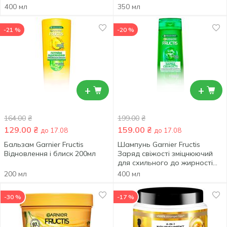
пошкодженого волосся
тьмяного волосся 350мл
400 мл
350 мл
400мл
-21 %
-20 %
+
+
164.00
₴
199.00
₴
129.00
₴
159.00
₴
до 17.08
до 17.08
Бальзам Garnier Fructis
Шампунь Garnier Fructis
Відновлення і блиск 200мл
Заряд свіжості зміцнюючий
для схильного до жирності
волосся 400мл
200 мл
400 мл
-30 %
-17 %