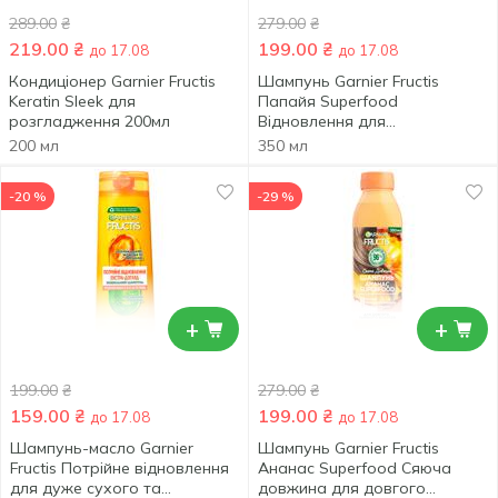
289.00
₴
279.00
₴
219.00
₴
199.00
₴
до 17.08
до 17.08
Кондиціонер Garnier Fructis
Шампунь Garnier Fructis
Keratin Sleek для
Папайя Superfood
розгладження 200мл
Відновлення для
пошкодженого волосся
200 мл
350 мл
350мл
-20 %
-29 %
+
+
199.00
₴
279.00
₴
159.00
₴
199.00
₴
до 17.08
до 17.08
Шампунь-масло Garnier
Шампунь Garnier Fructis
Fructis Потрійне відновлення
Ананас Superfood Сяюча
для дуже сухого та
довжина для довгого