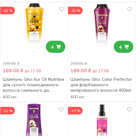
-21 %
-21 %
+
+
239.00
₴
239.00
₴
189.00
₴
189.00
₴
до 17.08
до 17.08
Шампунь Gliss Kur Oil Nutritive
Шампунь Gliss Color Perfector
для сухого пошкодженого
для фарбованого
волосся схильного до
мелірованого волосся 400мл
посічених кінчиків 400мл
400 мл
400 мл
-11 %
-17 %