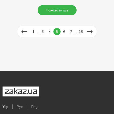
Показати ще
...
...
1
3
4
5
6
7
18
Укр
Рус
Eng