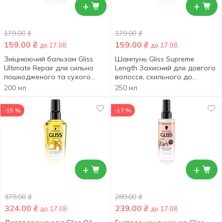
+
+
179.00
₴
179.00
₴
159.00
₴
159.00
₴
до 17.08
до 17.08
Зміцнюючий бальзам Gliss
Шампунь Gliss Supreme
Ultimate Repair для сильно
Length Захисний для довгого
пошкодженого та сухого
волосся, схильного до
волосся 200мл
пошкоджень та жирності
200 мл
250 мл
250мл
-15 %
-17 %
+
+
379.00
₴
289.00
₴
324.00
₴
239.00
₴
до 17.08
до 17.08