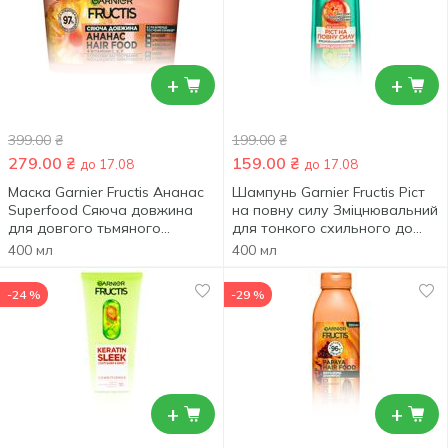
+
+
399.00
₴
199.00
₴
279.00
₴
159.00
₴
до 17.08
до 17.08
Маска Garnier Fructis Ананас
Шампунь Garnier Fructis Ріст
Superfood Сяюча довжина
на повну силу Зміцнювальний
для довгого тьмяного
для тонкого схильного до
волосся 400мл
випадіння волосся 400мл
400 мл
400 мл
-24 %
-29 %
+
+