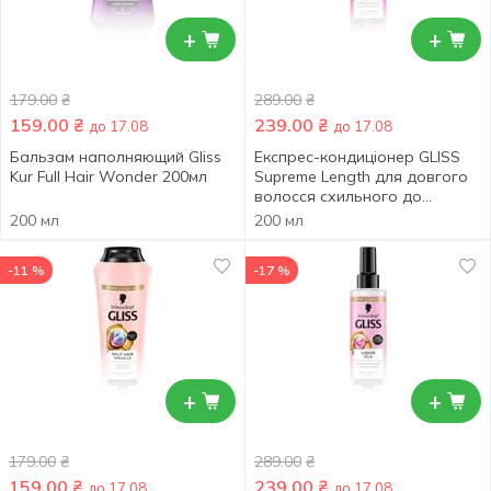
+
+
179.00
₴
289.00
₴
159.00
₴
239.00
₴
до 17.08
до 17.08
Бальзам наполняющий Gliss
Експрес-кондиціонер GLISS
Kur Full Hair Wonder 200мл
Supreme Length для довгого
волосся схильного до
пошкоджень та жирності
200 мл
200 мл
200мл
-11 %
-17 %
+
+
179.00
₴
289.00
₴
159.00
₴
239.00
₴
до 17.08
до 17.08