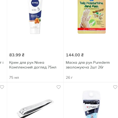
83.99
₴
144.00
₴
 і
Крем для рук Nivea
Маска для рук Purederm
Комплексний догляд 75мл
зволожуюча 2шт 26г
75 мл
26 г