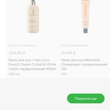
Немає в наявності
Немає в наявності
159.00
₴
84.99
₴
Крем для рук і тіла Liora
Крем для рук Mermade
French Charm Orchid & White
Champagne парфумований
Cedar парфумований 400мл
30г
400 мл
30 г
Показати ще