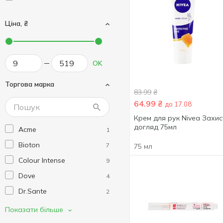
Ціна, ₴
OK
Торгова марка
83.99
₴
64.99
₴
до 17.08
Крем для рук Nivea Захист
догляд 75мл
Acme
1
Bioton
7
75 мл
Colour Intense
9
Dove
4
Dr.Sante
2
Famirel
4
Показати більше
Green Pharmacy
3