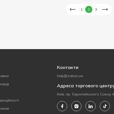
1
2
3
Контакти
тавка
help@zakaz.ua
овіді
Адреса торгового центр
Київ, пр. Європейського Союзу 
денційності
вання