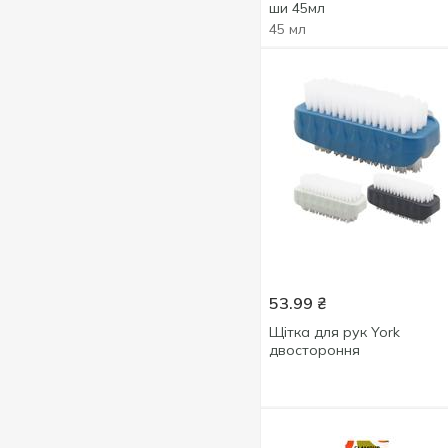
400 мл
3
ши 45мл
Манго
1
45 мл
Маракуйя
1
Масло ши
8
Мигдаль
1
Мигдальна олія
1
Мигдальне молочко
1
Мускус
1
Обліпиха
3
Овес
1
Оливкова олія
1
53.99
₴
Олія авокадо
2
Щітка для рук York
двостороння
Орхідея
1
Перець
1
Півонія
2