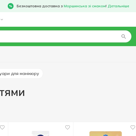
Безкоштовна доставка з
Моршинська зі смаком
!
Детальніше
суари для манікюру
гтями