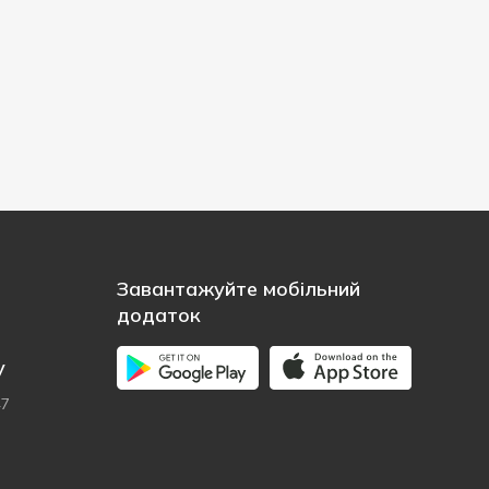
Завантажуйте мобільний
додаток
у
47