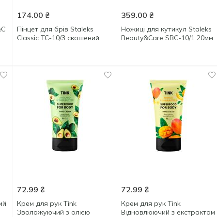
174.00
₴
359.00
₴
&C
Пінцет для брів Staleks
Ножиці для кутикул Staleks
Classic TC-10/3 скошений
Beauty&Care SBC-10/1 20мм
72.99
₴
72.99
₴
ий
Крем для рук Tink
Крем для рук Tink
Зволожуючий з олією
Відновлюючий з екстрактом