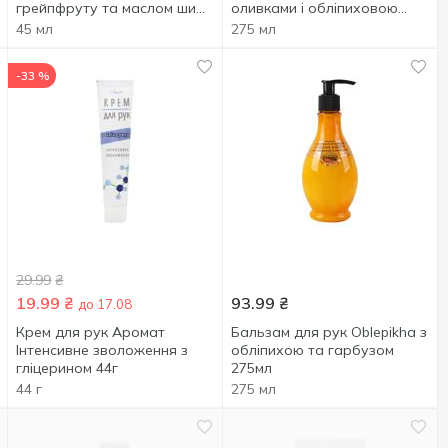
грейпфруту та маслом ши
оливками і обліпиховою
45мл
олією 275мл
45 мл
275 мл
-33 %
29.99
₴
19.99
₴
93.99
₴
до 17.08
Крем для рук Аромат
Бальзам для рук Oblepikha з
Інтенсивне зволоження з
обліпихою та гарбузом
гліцерином 44г
275мл
44 г
275 мл