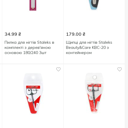
34.99
₴
179.00
₴
Пилка для нігтів Staleks в
Щипці для нігтів Staleks
комплекті з дерев'яною
Beauty&Care KBC-20 з
основою 180/240 3шт
контейнером