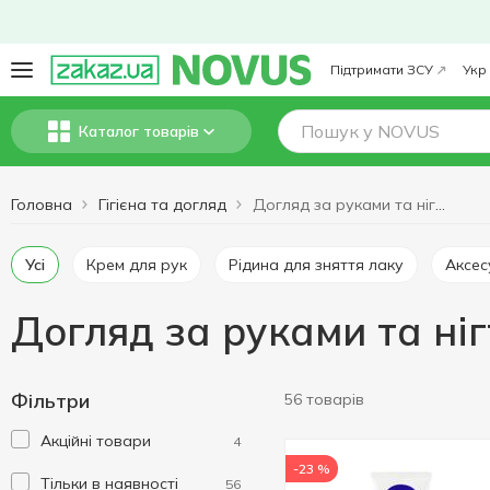
Підтримати ЗСУ
Укр
Каталог товарів
Головна
Гігієна та догляд
Догляд за руками та нігтями
Усі
Крем для рук
Рідина для зняття лаку
Аксе
Догляд за руками та ні
Фільтри
56 товарів
Акційні товари
4
-23 %
Тільки в наявності
56