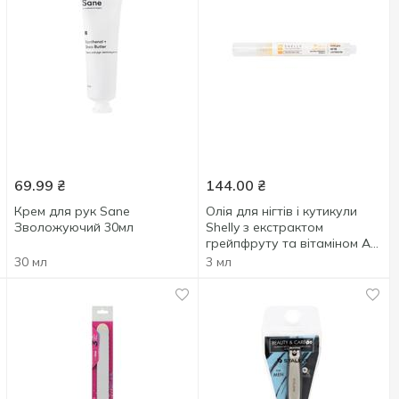
69.99
₴
144.00
₴
Крем для рук Sane
Олія для нігтів і кутикули
Зволожуючий 30мл
Shelly з екстрактом
грейпфруту та вітаміном А
3мл
30 мл
3 мл