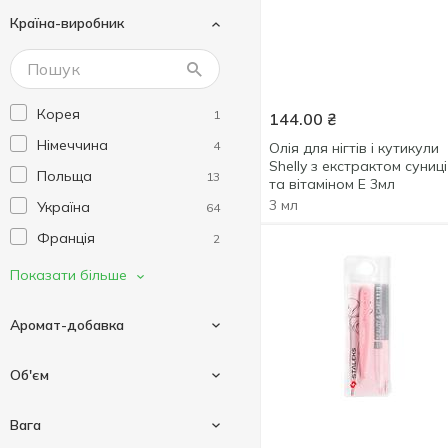
Країна-виробник
Joko Blend
1
Le Petit Marseillais
1
Liora
6
Корея
1
144.00
₴
Marie Fresh Cosmetics
2
Німеччина
4
Олія для нігтів і кутикули
Mayur
2
Shelly з екстрактом суниці
Польща
13
Mermade
та вітаміном Е 3мл
3
3 мл
Україна
64
Neutrogena
1
Франція
2
Nivea
8
Ізраїль
4
Показати більше
Purederm
1
Іспанія
3
Sane
1
Аромат-добавка
Shelly
2
Staleks
14
Об'єм
Tink
5
Алое вера
2
Вага
VIVA OLIVA
1
Апельсин
1