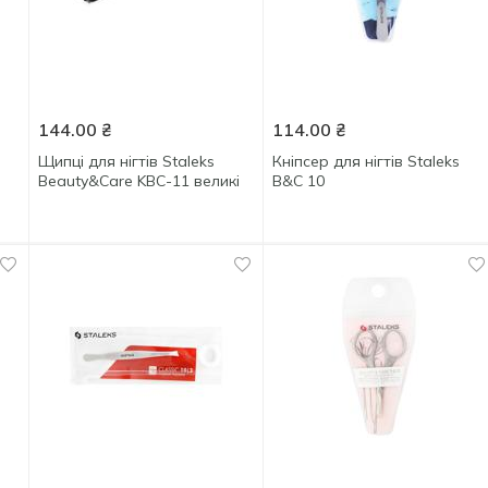
144.00
₴
114.00
₴
Щипці для нігтів Staleks
Кніпсер для нігтів Staleks
Beauty&Care KBC-11 великі
B&C 10