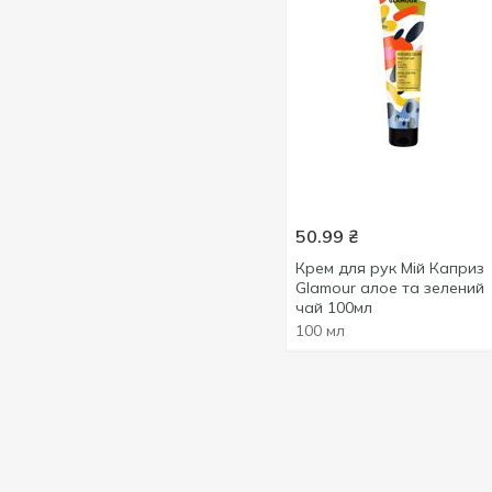
Ромашка
1
Шипшина
1
Шовк
1
Ягоди
1
50.99
₴
Крем для рук Мій Каприз
Glamour алое та зелений
чай 100мл
100 мл