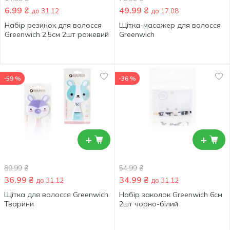
6.99
₴
49.99
₴
до 31.12
до 17.08
Набір резинок для волосся
Щітка-масажер для волосся
Greenwich 2,5см 2шт рожевий
Greenwich
-59 %
-36 %
+
+
89.99
₴
54.99
₴
36.99
₴
34.99
₴
до 31.12
до 31.12
Щітка для волосся Greenwich
Набір заколок Greenwich 6см
Тварини
2шт чорно-білий