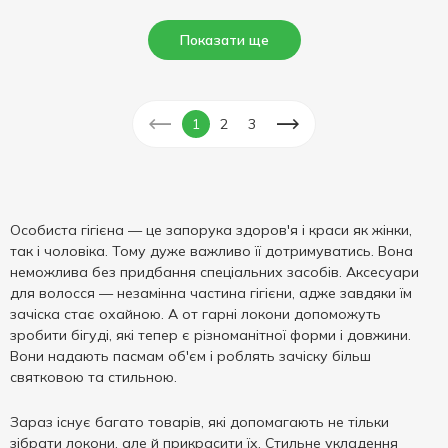
Показати ще
1
2
3
Особиста гігієна — це запорука здоров'я і краси як жінки,
так і чоловіка. Тому дуже важливо її дотримуватись. Вона
неможлива без придбання спеціальних засобів. Аксесуари
для волосся — незамінна частина гігієни, адже завдяки їм
зачіска стає охайною. А от гарні локони допоможуть
зробити бігуді, які тепер є різноманітної форми і довжини.
Вони надають пасмам об'єм і роблять зачіску більш
святковою та стильною.
Зараз існує багато товарів, які допомагають не тільки
зібрати локони, але й прикрасити їх. Стильне укладення