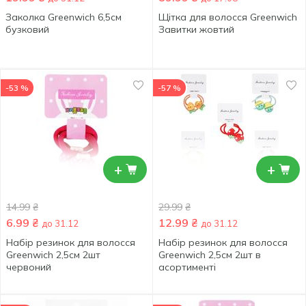
Заколка Greenwich 6,5см
Щітка для волосся Greenwich
бузковий
Завитки жовтий
-53 %
-57 %
+
+
14.99
₴
29.99
₴
6.99
₴
12.99
₴
до 31.12
до 31.12
Набір резинок для волосся
Набір резинок для волосся
Greenwich 2,5см 2шт
Greenwich 2,5см 2шт в
червоний
асортименті