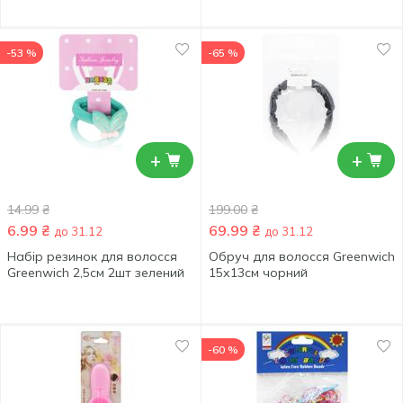
-53 %
-65 %
+
+
14.99
₴
199.00
₴
6.99
₴
69.99
₴
до 31.12
до 31.12
Набір резинок для волосся
Обруч для волосся Greenwich
Greenwich 2,5см 2шт зелений
15х13см чорний
-60 %