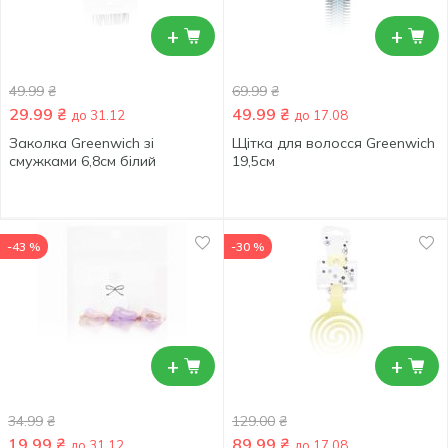
+
+
49.99
₴
69.99
₴
29.99
₴
49.99
₴
до 31.12
до 17.08
Заколка Greenwich зі
Щітка для волосся Greenwich
смужками 6,8см білий
19,5см
-43 %
-30 %
+
+
34.99
₴
129.00
₴
19.99
₴
89.99
₴
до 31.12
до 17.08