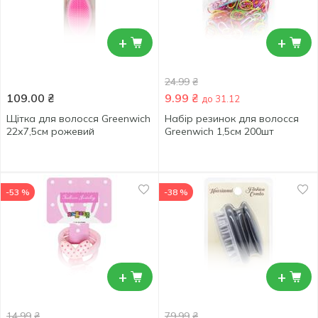
+
+
24.99
₴
109.00
₴
9.99
₴
до 31.12
Щітка для волосся Greenwich
Набір резинок для волосся
22х7,5см рожевий
Greenwich 1,5см 200шт
-53 %
-38 %
+
+
14.99
₴
79.99
₴