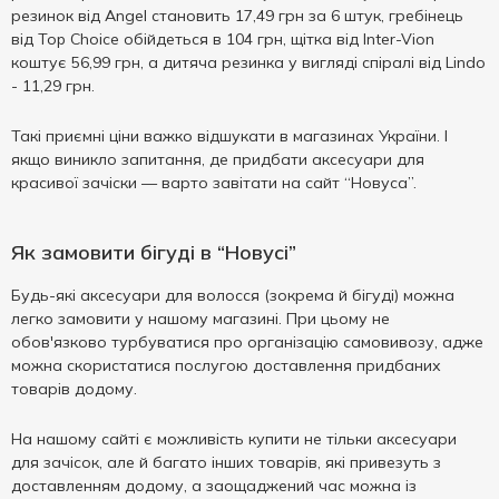
резинок від Angel становить 17,49 грн за 6 штук, гребінець
від Top Choice обійдеться в 104 грн, щітка від Inter-Vion
коштує 56,99 грн, а дитяча резинка у вигляді спіралі від Lindo
- 11,29 грн.
Такі приємні ціни важко відшукати в магазинах України. І
якщо виникло запитання, де придбати аксесуари для
красивої зачіски — варто завітати на сайт “Новуса”.
Як замовити бігуді в “Новусі”
Будь-які аксесуари для волосся (зокрема й бігуді) можна
легко замовити у нашому магазині. При цьому не
обов'язково турбуватися про організацію самовивозу, адже
можна скористатися послугою доставлення придбаних
товарів додому.
На нашому сайті є можливість купити не тільки аксесуари
для зачісок, але й багато інших товарів, які привезуть з
доставленням додому, а заощаджений час можна із