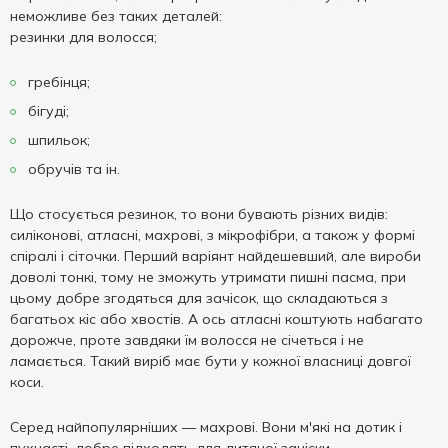
неможливе без таких деталей:
резинки для волосся;
гребінця;
бігуді;
шпильок;
обручів та ін.
Що стосується резинок, то вони бувають різних видів:
силіконові, атласні, махрові, з мікрофібри, а також у формі
спіралі і сіточки. Перший варіянт найдешевший, але вироби
доволі тонкі, тому не зможуть утримати пишні пасма, при
цьому добре згодяться для зачісок, що складаються з
багатьох кіс або хвостів. А ось атласні коштують набагато
дорожче, проте завдяки їм волосся не січеться і не
ламається. Такий виріб має бути у кожної власниці довгої
коси.
Серед найпопулярніших — махрові. Вони м'які на дотик і