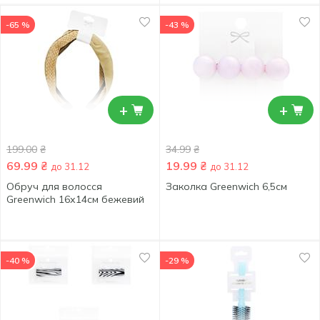
-65 %
-43 %
+
+
199.00
₴
34.99
₴
69.99
₴
19.99
₴
до 31.12
до 31.12
Обруч для волосся
Заколка Greenwich 6,5см
Greenwich 16х14см бежевий
-40 %
-29 %