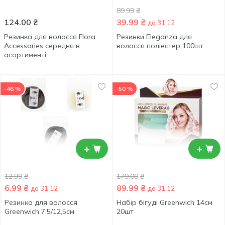
89.99
₴
124.00
₴
39.99
₴
до 31.12
Резинка для волосся Flora
Резинки Eleganza для
Accessories середня в
волосся поліестер 100шт
асортименті
-46 %
-50 %
+
+
12.99
₴
179.00
₴
6.99
₴
89.99
₴
до 31.12
до 31.12
Резинка для волосся
Набір бігуді Greenwich 14см
Greenwich 7,5/12,5см
20шт