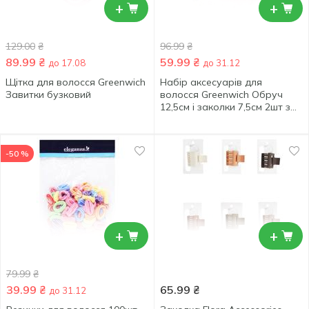
+
+
129.00
₴
96.99
₴
89.99
₴
59.99
₴
до 17.08
до 31.12
Щітка для волосся Greenwich
Набір аксесуарів для
Завитки бузковий
волосся Greenwich Обруч
12,5см і заколки 7,5см 2шт з
блискітками
-50 %
+
+
79.99
₴
39.99
₴
65.99
₴
до 31.12