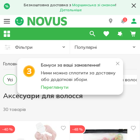
Безкоштовна доставка з
Моршинська зі смаком
!
Детальніше
1
Популярні
Фільтри
Головна
Гігієна та догляд
Аксесуари для волосся
Бонуси за ваші замовлення!
Ними можна сплатити за доставку
або додаткові збори.
Усі
Гребінці та щітки для волосся
Резинки для волос
Переглянути
Аксесуари для волосся
30 товарів
-40 %
-48 %