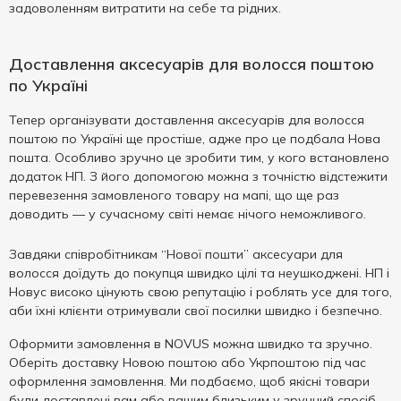
задоволенням витратити на себе та рідних.
Доставлення аксесуарів для волосся поштою
по Україні
Тепер організувати доставлення аксесуарів для волосся
поштою по Україні ще простіше, адже про це подбала Нова
пошта. Особливо зручно це зробити тим, у кого встановлено
додаток НП. З його допомогою можна з точністю відстежити
перевезення замовленого товару на мапі, що ще раз
доводить — у сучасному світі немає нічого неможливого.
Завдяки співробітникам “Нової пошти” аксесуари для
волосся доїдуть до покупця швидко цілі та неушкоджені. НП і
Новус високо цінують свою репутацію і роблять усе для того,
аби їхні клієнти отримували свої посилки швидко і безпечно.
Оформити замовлення в NOVUS можна швидко та зручно.
Оберіть доставку Новою поштою або Укрпоштою під час
оформлення замовлення. Ми подбаємо, щоб якісні товари
були доставлені вам або вашим близьким у зручний спосіб.