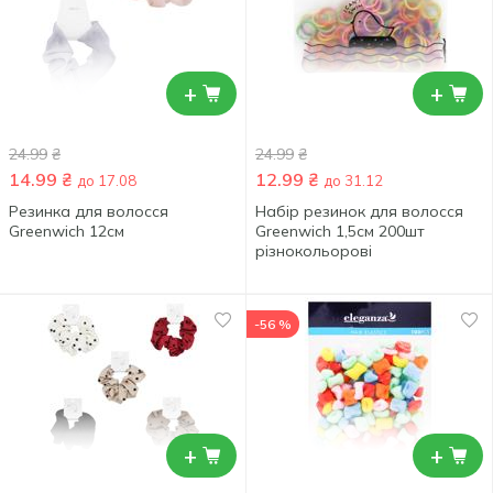
+
+
24.99
₴
24.99
₴
14.99
₴
12.99
₴
до 17.08
до 31.12
Резинка для волосся
Набір резинок для волосся
Greenwich 12см
Greenwich 1,5см 200шт
різнокольорові
-56 %
+
+