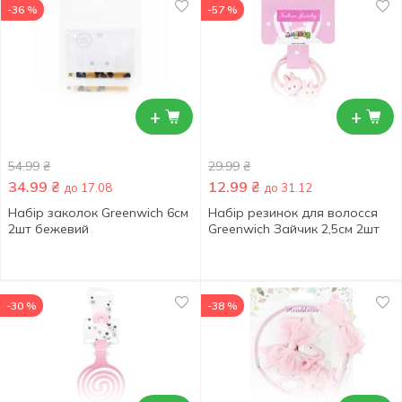
-36 %
-57 %
+
+
54.99
₴
29.99
₴
34.99
₴
12.99
₴
до 17.08
до 31.12
Набір заколок Greenwich 6см
Набір резинок для волосся
2шт бежевий
Greenwich Зайчик 2,5см 2шт
-30 %
-38 %