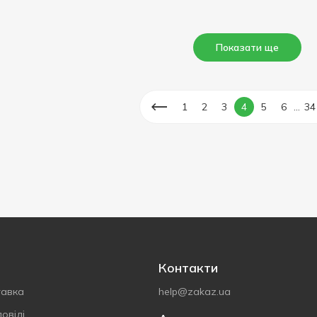
Показати ще
...
1
2
3
4
5
6
34
Контакти
тавка
help@zakaz.ua
овіді