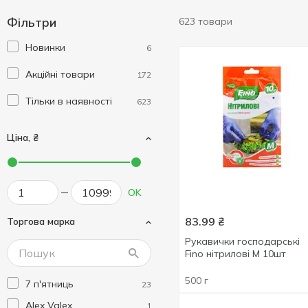
Фільтри
623 товари
Новинки
6
Акційні товари
172
Тільки в наявності
623
Ціна, ₴
OK
83.99
₴
Торгова марка
Рукавички господарські
Fino нітрилові M 10шт
500 г
7 п'ятниць
23
Alex Valex
1