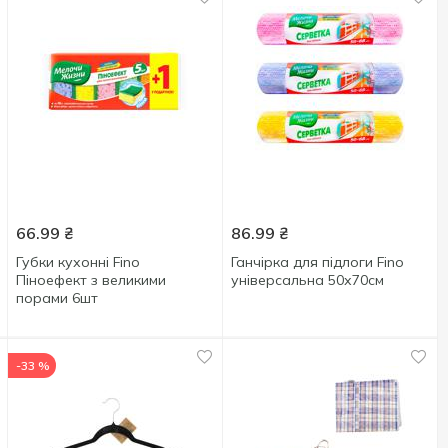
66.99
₴
86.99
₴
Губки кухонні Fino
Ганчірка для підлоги Fino
Піноефект з великими
універсальна 50х70см
порами 6шт
-33 %