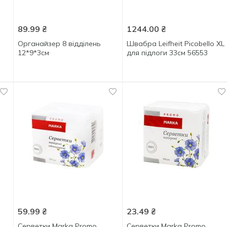
89.99
₴
1244.00
₴
Органайзер 8 відділень
Швабра Leifheit Picobello XL
12*9*3см
для підлоги 33см 56553
59.99
₴
23.49
₴
Серветки Marka Promo
Серветки Marka Promo