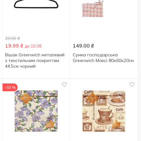
29.99
₴
19.99
₴
149.00
₴
до 10.08
Вішак Greenwich металевий
Сумка господарська
з текстильним покриттям
Greenwich Максі 80х60х20см
44,5см чорний
-33 %