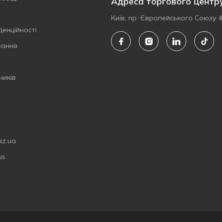
Адреса торгового центр
Київ, пр. Європейського Союзу 
денційності
вання
ників
az.ua
us