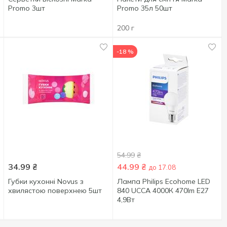
Promo 3шт
Promo 35л 50шт
200 г
-18 %
54.99
₴
34.99
₴
44.99
₴
до 17.08
Губки кухоннi Novus з
Лампа Philips Ecohome LED
хвилястою поверхнею 5шт
840 UCCA 4000К 470lm E27
4,9Вт