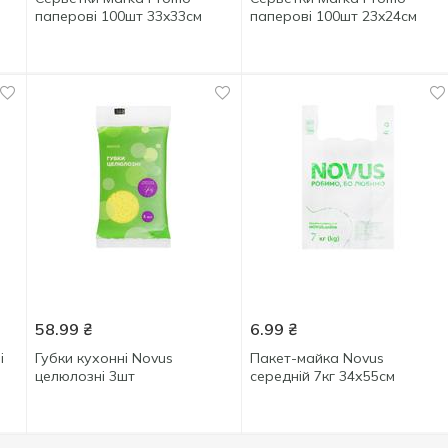
паперові 100шт 33x33см
паперові 100шт 23x24см
58.99
₴
6.99
₴
і
Губки кухонні Novus
Пакет-майка Novus
целюлозні 3шт
середній 7кг 34х55см