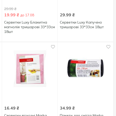
29.99
₴
19.99
₴
29.99
₴
до 17.08
Серветки Luxy Блакитна
Серветки Luxy Капучіно
магнолія тришарові 33*33см
тришарові 33*33см 18шт
18шт
16.49
₴
34.99
₴
Серветки віскозні Marka
Пакети для сміття Marka