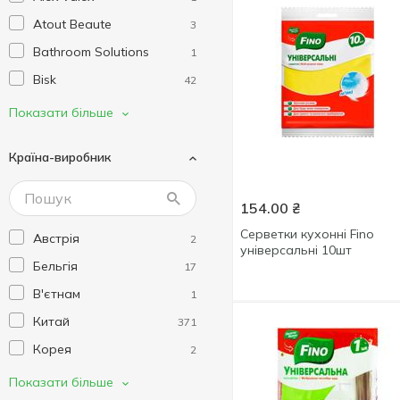
Atout Beaute
3
Bathroom Solutions
1
Bisk
42
Bonus
1
Показати більше
Branq
7
Країна-виробник
Brevia
13
CarLife
6
154.00
₴
Colour Intense
1
Серветки кухонні Fino
Австрія
2
Curver
5
універсальні 10шт
Бельгія
17
Design Line
7
В'єтнам
1
Diomedea
5
Китай
371
Domi
4
Корея
2
Duracell
13
Малайзія
4
Показати більше
Eco Fabric
13