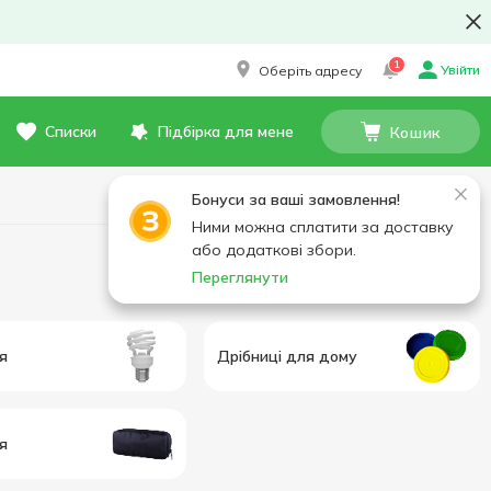
1
Увійти
Оберіть адресу
Списки
Підбірка для мене
Кошик
Бонуси за ваші замовлення!
Ними можна сплатити за доставку
або додаткові збори.
Переглянути
я
Дрібниці для дому
я