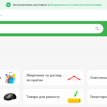
Безкоштовна доставка з
Моршинська зі смаком
!
Детальніше
Зберігання та догляд
я
Освітленн
за одягом
Товари для ремонту
Галантере