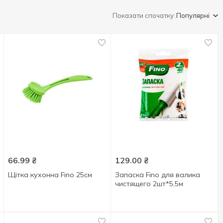
Показати спочатку:
Популярні
66.99
₴
129.00
₴
Щітка кухонна Fino 25см
Запаска Fino для валика
чистящего 2шт*5,5м