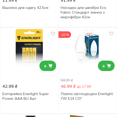
21.99
₴
91.99
₴
Вішалка для одягу 42,5см
Насадка для швабри Eco
Fabric Стандарт змінна з
мікрофібри 42см
-20 %
+
+
58.99
₴
42.99
₴
46.99
₴
до 17.08
Батарейка Enerlight Super
Лампа світлодіодна Enerlight
Power AAA BLI 4шт
7W E14 C37