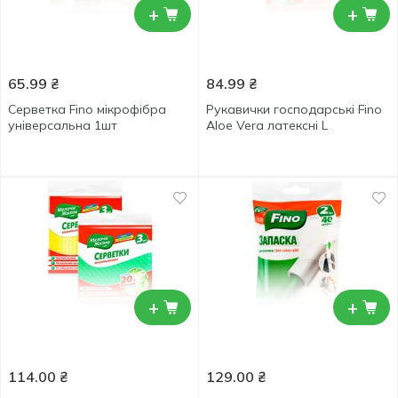
+
+
65.99
₴
84.99
₴
Серветка Fino мікрофібра
Рукавички господарські Fino
універсальна 1шт
Aloe Vera латексні L
+
+
114.00
₴
129.00
₴