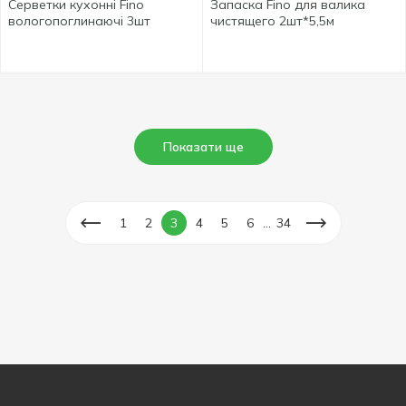
Серветки кухонні Fino
Запаска Fino для валика
вологопоглинаючі 3шт
чистящего 2шт*5,5м
Показати ще
...
1
2
3
4
5
6
34