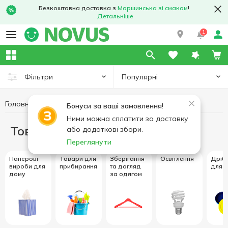
Безкоштовна доставка з
Моршинська зі смаком
!
Детальніше
1
Популярні
Фільтри
Головна
Товари для дому
Бонуси за ваші замовлення!
Ними можна сплатити за доставку
Товари для дому
або додаткові збори.
Переглянути
Паперові
Товари для
Зберігання
Освітлення
Дріб
вироби для
прибирання
та догляд
для 
дому
за одягом