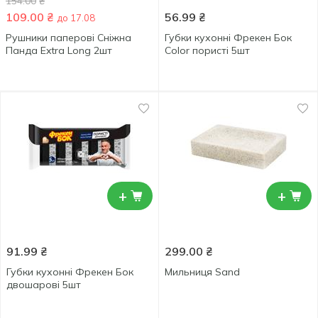
154.00
₴
109.00
₴
56.99
₴
до 17.08
Рушники паперові Сніжна
Губки кухонні Фрекен Бок
Панда Extra Long 2шт
Color пористі 5шт
+
+
91.99
₴
299.00
₴
Губки кухонні Фрекен Бок
Мильниця Sand
двошарові 5шт