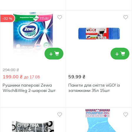
-32 %
+
+
294.00
₴
199.00
₴
59.99
₴
до 17.08
Рушники паперові Zewa
Пакети для сміття viGO! із
Wisch&Weg 2-шарові 2шт
затяжками 35л 15шт