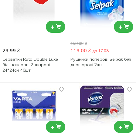
+
+
159.00
₴
29.99
₴
119.00
₴
до 17.08
Серветки Ruta Double Luxe
Рушники паперові Selpak білі
білі паперові 2-шарові
двошарові 2шт
24*24см 40шт
+
+