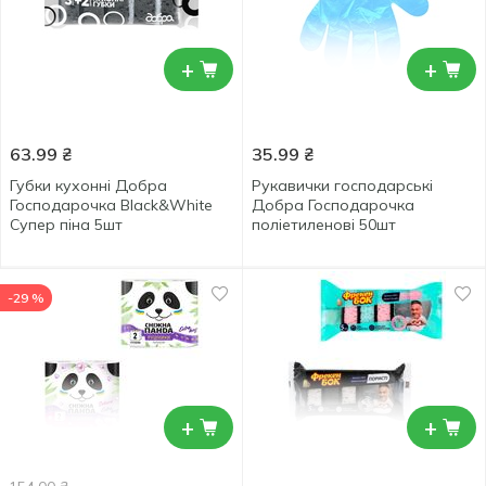
+
+
63.99
₴
35.99
₴
Губки кухонні Добра
Рукавички господарські
Господарочка Black&White
Добра Господарочка
Супер піна 5шт
поліетиленові 50шт
-29 %
+
+