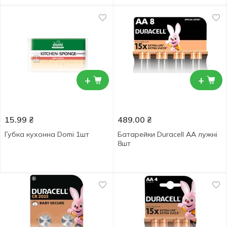
+
+
15.99
₴
489.00
₴
Губка кухонна Domi 1шт
Батарейки Duracell AA лужні
8шт