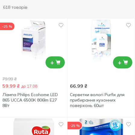
618 товарів
-25 %
+
+
79.99
₴
59.99
₴
66.99
₴
до 17.08
Лампа Philips Ecohome LED
Серветки вологі Purfix для
865 UCCA 6500К 806lm E27
прибирання кухонних
8Вт
поверхонь 60шт
-25 %