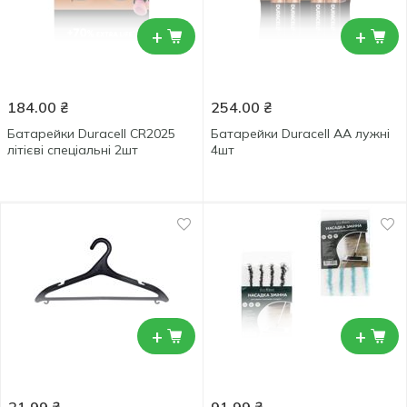
+
+
184.00
₴
254.00
₴
Батарейки Duracell CR2025
Батарейки Duracell АА лужні
літієві спеціальні 2шт
4шт
+
+