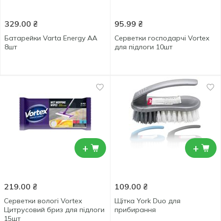
329.00
₴
95.99
₴
Батарейки Varta Energy AA
Серветки господарчі Vortex
8шт
для підлоги 10шт
+
+
219.00
₴
109.00
₴
Серветки вологі Vortex
Щiтка York Duo для
Цитрусовий бриз для підлоги
прибирання
15шт