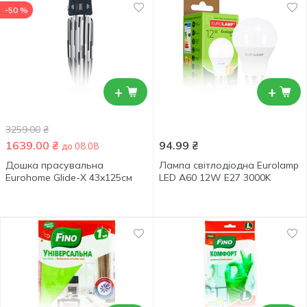
-50 %
+
+
3259.00
₴
1639.00
₴
94.99
₴
до 08.08
Дошка прасувальна
Лампа світлодіодна Eurolamp
Eurohome Glide-X 43x125см
LED А60 12W E27 3000K