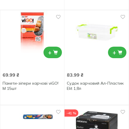
+
+
69.99
₴
83.99
₴
Пакети-зіпери харчові viGO!
Судок харчовий Ал-Пластик
M 15шт
Elit 1,8л
-41 %