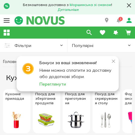
Безкоштовна доставка з
Моршинська зі смаком
!
Детальніше
1
Популярні
Фільтри
Головна
Кухня
Бонуси за ваші замовлення!
Ними можна сплатити за доставку
Кухня
або додаткові збори.
Переглянути
Кухонне
Посуд для
Посуд для
Посуд для
Форм
приладдя
зберігання
приготуван
сервіруванн
аксе
продуктів
ня
я столу
для в