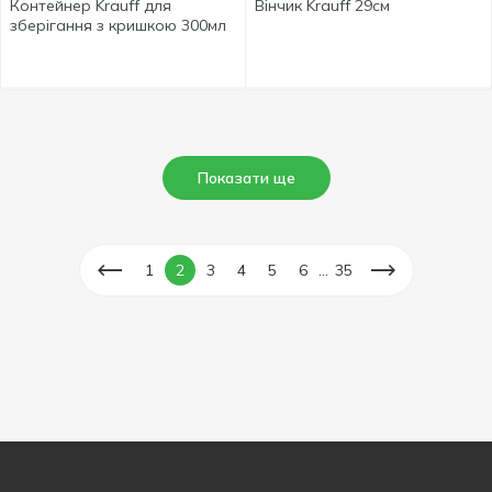
Контейнер Krauff для
Вінчик Krauff 29см
зберігання з кришкою 300мл
Показати ще
...
1
2
3
4
5
6
35