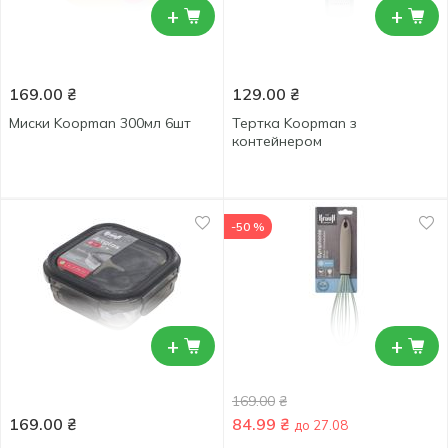
+
+
169.00
₴
129.00
₴
Миски Koopman 300мл 6шт
Тертка Koopman з
контейнером
-50 %
+
+
169.00
₴
169.00
₴
84.99
₴
до 27.08