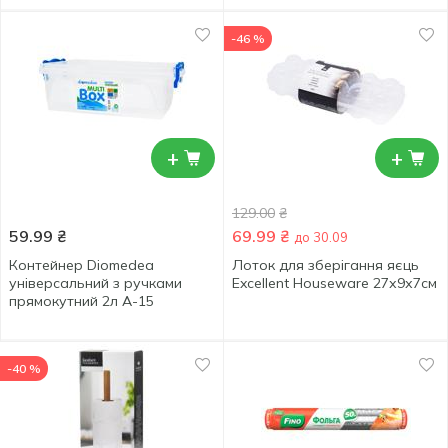
-46 %
+
+
129.00
₴
59.99
₴
69.99
₴
до 30.09
Контейнер Diomedea
Лоток для зберігання яєць
універсальний з ручками
Excellent Houseware 27х9х7см
прямокутний 2л А-15
-40 %