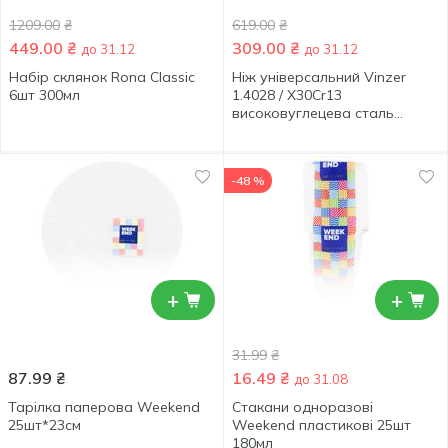
1209.00
₴
619.00
₴
449.00
₴
309.00
₴
до 31.12
до 31.12
Набір склянок Rona Classic
Ніж універсальний Vinzer
6шт 300мл
1.4028 / X30Cr13
високовуглецева сталь
12,7см
-48 %
+
+
31.99
₴
87.99
₴
16.49
₴
до 31.08
Тарілка паперова Weekend
Стакани одноразові
25шт*23см
Weekend пластикові 25шт
180мл