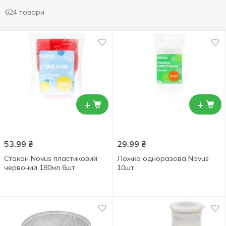
624 товари
+
+
53.99
₴
29.99
₴
Стакан Novus пластиковий
Ложка одноразова Novus
червоний 180мл 6шт
10шт