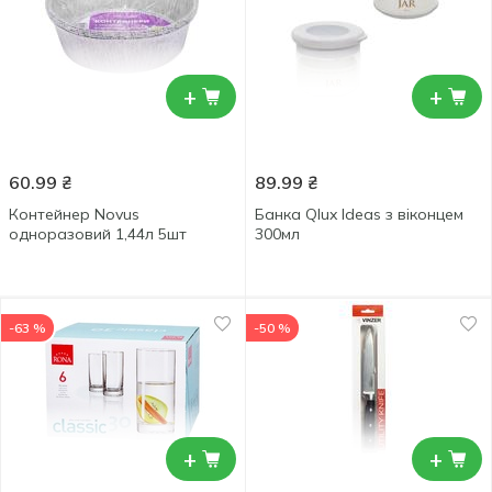
+
+
60.99
₴
89.99
₴
Контейнер Novus
Банка Qlux Ideas з віконцем
одноразовий 1,44л 5шт
300мл
-63 %
-50 %
+
+