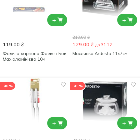
+
+
219.00
₴
119.00
₴
129.00
₴
до 31.12
Фольга харчова Фрекен Бок
Маслянка Ardesto 11х7см
Max алюмінієва 10м
-40 %
-41 %
+
+