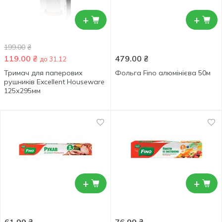
+
+
199.00
₴
119.00
₴
479.00
₴
до 31.12
Тримач для паперових
Фольга Fino алюмінієва 50м
рушників Excellent Houseware
125х295мм
+
+