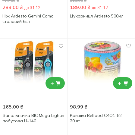
479.00
₴
319.00
₴
289.00
₴
189.00
₴
до 31.12
до 31.12
Ніж Ardesto Gemini Como
Цукорниця Ardesto 500мл
столовий 6шт
+
+
165.00
₴
98.99
₴
Запальничка BIC Mega Lighter
Кришка Belfood СКО1-82
побутова U-140
20шт