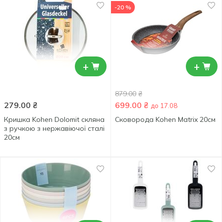
-20 %
+
+
879.00
₴
279.00
₴
699.00
₴
до 17.08
Кришка Kohen Dolomit скляна
Сковорода Kohen Matrix 20см
з ручкою з нержавіючої сталі
20см