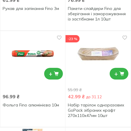
61.99
₴
76.99
₴
Рукав для запікання Fino 3м
Пакети-слайдери Fino для
зберігання і заморожування
із застібками 1л 10шт
-23 %
+
+
55.99
₴
96.99
₴
42.99
₴
до 31.12
Фольга Fino алюмінієва 10м
Набір тарілок одноразових
GoPack зібраних крафт
270х110х47мм 10шт