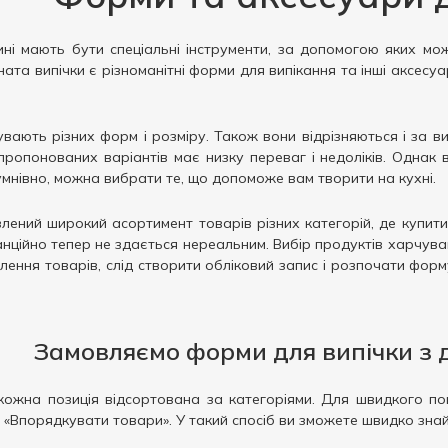
ині мають бути спеціальні інструменти, за допомогою яких мо
та випічки є різноманітні форми для випікання та інші аксесуар
вають різних форм і розміру. Також вони відрізняються і за ви
запропонованих варіантів має низку переваг і недоліків. Одна
умнівно, можна вибрати те, що допоможе вам творити на кухні.
лений широкий асортимент товарів різних категорій, де купит
нційно тепер не здається нереальним. Вибір продуктів харчув
ення товарів, слід створити обліковий запис і розпочати форм
Замовляємо форми для випічки з 
кожна позиція відсортована за категоріями. Для швидкого по
«Впорядкувати товари». У такий спосіб ви зможете швидко знай