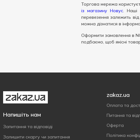
Торгова мережа користуєт
із магазину Новус
. Наші
перевезення залежить від 
можна дізнатися в інформа
Оформити замовлення в N
подбаємо, щоб якісні това
zakaz.ua
Оплата та дос
Напишіть нам
Питання та відп
Оферта
Запитання та відповіді
Політика конфі
Залишити скаргу чи запитання