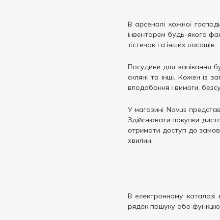
В арсеналі кожної господ
інвентарем будь-якого фана
тістечок та інших ласощів.
Посудини для запікання бу
скляні та інші. Кожен із 
вподобання і вимоги, безс
У магазині Novus представ
Здійснювати покупки диста
отримати доступ до замовл
хвилин.
В електронному каталозі 
рядок пошуку або функцію 