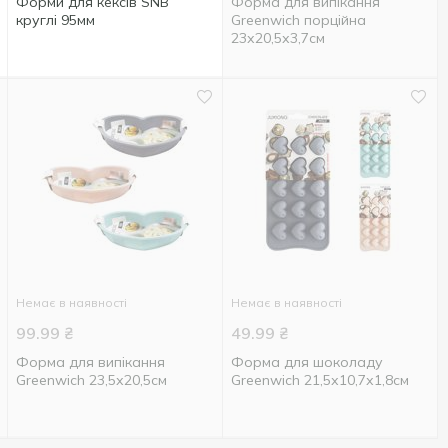
Форми для кексів SNB
Форма для випікання
круглі 95мм
Greenwich порційна
23х20,5х3,7см
Немає в наявності
Немає в наявності
99.99
₴
49.99
₴
Форма для випікання
Форма для шоколаду
Greenwich 23,5х20,5см
Greenwich 21,5х10,7х1,8см