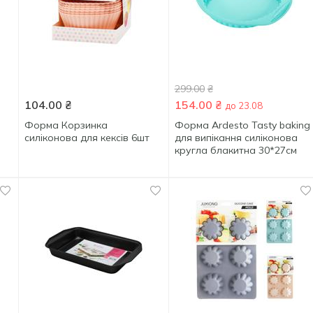
299.00
₴
104.00
₴
154.00
₴
до 23.08
Форма Корзинка
Форма Ardesto Tasty baking
силіконова для кексів 6шт
для випікання силіконова
кругла блакитна 30*27см