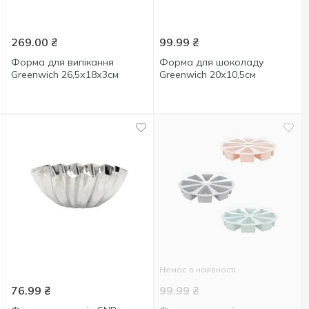
269.00
₴
99.99
₴
Форма для випікання
Форма для шоколаду
Greenwich 26,5х18х3см
Greenwich 20х10,5см
Немає в наявності
76.99
₴
99.99
₴