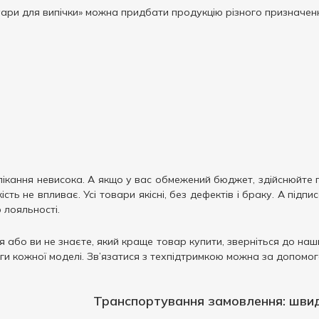
уари для випічки» можна придбати продукцію різного призначенн
ікання невисока. А якщо у вас обмежений бюджет, здійснюйте п
кість не впливає. Усі товари якісні, без дефектів і браку. А під
 лояльності.
я або ви не знаєте, який краще товар купити, зверніться до на
аги кожної моделі. Зв’язатися з техпідтримкою можна за допом
Транспортування замовлення: шви