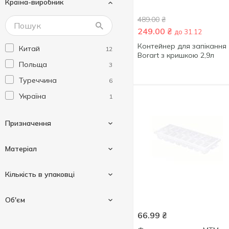
Країна-виробник
SNB
2
489.00
₴
Слав Посуд
1
249.00
₴
до 31.12
Контейнер для запікання
Китай
12
Borart з кришкою 2,9л
Польща
3
Туреччина
6
Україна
1
Призначення
Матеріал
Для запікання
7
Кількість в упаковці
Для кексів та кулічів
4
Глина
1
Об'єм
Для льоду
1
Кераміка
2
66.99
₴
6 шт
1
Метал
1