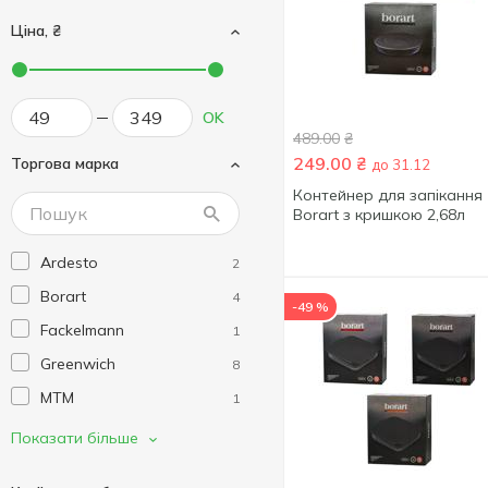
Ціна, ₴
OK
489.00
₴
249.00
₴
Торгова марка
до 31.12
Контейнер для запікання
Borart з кришкою 2,68л
Ardesto
2
Borart
4
-49 %
Fackelmann
1
Greenwich
8
MTM
1
Mys Silicone
1
Показати більше
Pepper
2