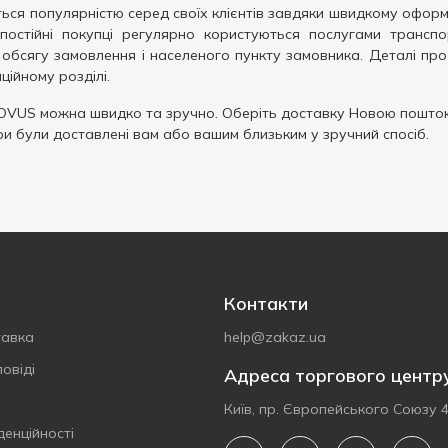
ься популярністю серед своїх клієнтів завдяки швидкому оформ
 постійні покупці регулярно користуються послугами транспо
обсягу замовлення і населеного пункту замовника. Деталі про
ційному розділі.
OVUS можна швидко та зручно. Оберіть доставку Новою поштою
ри були доставлені вам або вашим близьким у зручний спосіб.
Контакти
тавка
help@zakaz.ua
овіді
Адреса торгового центр
Київ, пр. Європейського Союзу 
денційності