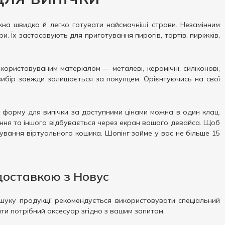
жна швидко й легко готувати найсмачніші страви. Незамінним
и. Їх застосовують для приготування пирогів, тортів, пиріжків,
користовуваним матеріалом — металеві, керамічні, силіконові,
к вибір завжди залишається за покупцем. Орієнтуючись на свої
и форму для випічки за доступними цінами можна в один клац.
ання та іншого відбувається через екран вашого девайса. Щоб
ування віртуального кошика. Шопінг займе у вас не більше 15
доставкою з Новус
шуку продукції рекомендується використовувати спеціальний
ти потрібний аксесуар згідно з вашим запитом.