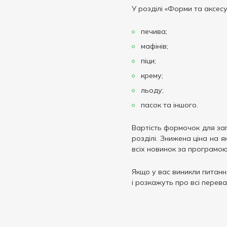
У розділі «Форми та аксес
печива;
мафінів;
піци;
крему;
льоду;
пасок та іншого.
Вартість формочок для зап
розділі. Знижена ціна на я
всіх новинок за програмою
Якщо у вас виникли питанн
і розкажуть про всі перев