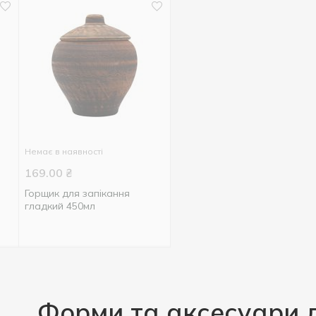
Немає в наявності
169.00
₴
Горщик для запікання
гладкий 450мл
Форми та аксесуари д