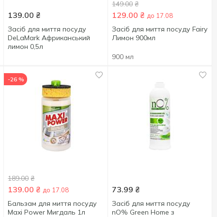
149.00
₴
139.00
₴
129.00
₴
до 17.08
Засіб для миття посуду
Засіб для миття посуду Fairy
DeLaMark Африканський
Лимон 900мл
лимон 0,5л
900 мл
-26 %
189.00
₴
139.00
₴
73.99
₴
до 17.08
Бальзам для миття посуду
Засіб для миття посуду
Maxi Power Мигдаль 1л
nO% Green Home з