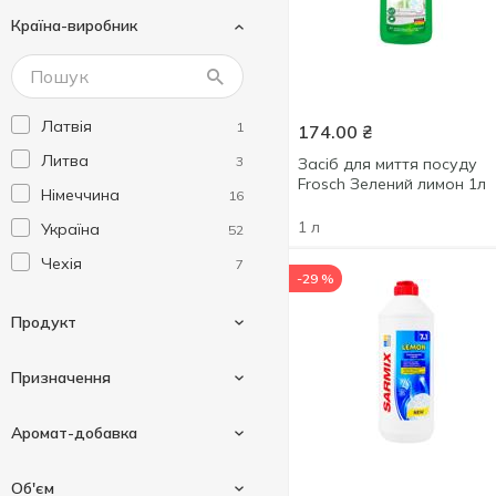
Країна-виробник
Galax
4
Grunwald
3
Maxi Power
3
Латвія
1
174.00
₴
No% Green Home
4
Литва
3
Засіб для миття посуду
Oniks
3
Frosch Зелений лимон 1л
Німеччина
16
Organic Familiy
1
1 л
Україна
52
Pro Wash
2
Чехія
7
Sarma
2
-29 %
Sarmix
3
Продукт
Silvia
4
Sodasan
Призначення
4
Sonett
3
Бальзам для миття
3
Аромат-добавка
Splito
посуду
2
Wash&Free
Для миття посуду
Гель для миття посуду
76
7
3
Об'єм