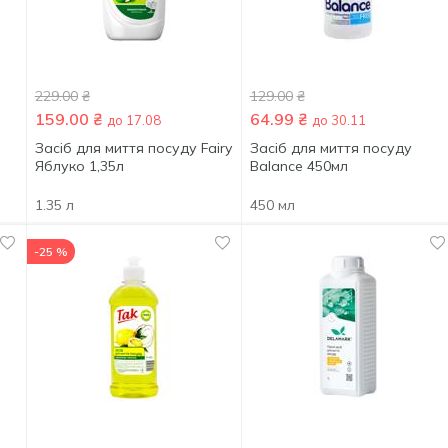
229.00
₴
129.00
₴
159.00
₴
64.99
₴
до 17.08
до 30.11
Засіб для миття посуду Fairy
Засіб для миття посуду
Яблуко 1,35л
Balance 450мл
1.35 л
450 мл
-25 %