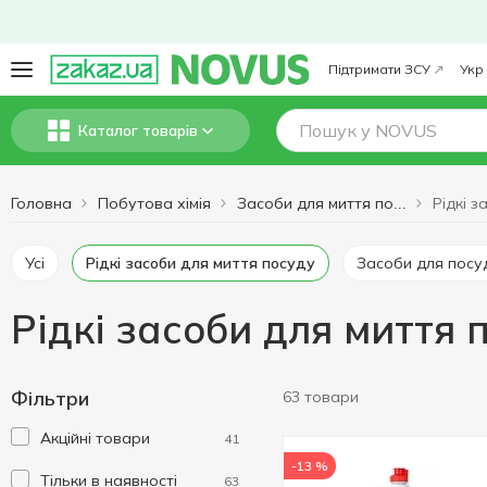
Підтримати ЗСУ
Укр
Каталог товарів
Головна
Побутова хімія
Засоби для миття посуду
Усі
Рідкі засоби для миття посуду
Засоби для пос
Рідкі засоби для миття 
Фільтри
63 товари
Акційні товари
41
-13 %
Тільки в наявності
63