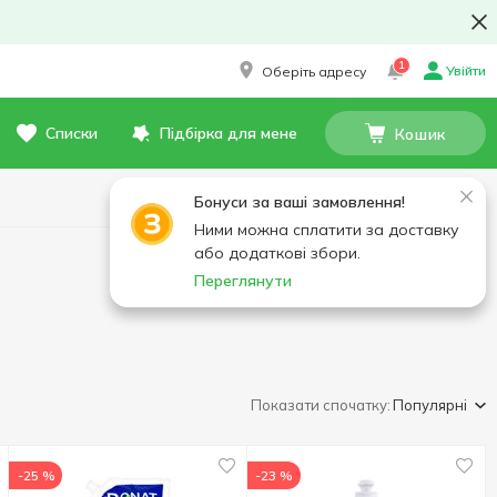
1
Увійти
Оберіть адресу
Списки
Підбірка для мене
Кошик
Бонуси за ваші замовлення!
Ними можна сплатити за доставку
або додаткові збори.
Переглянути
Показати спочатку:
Популярні
-25 %
-23 %