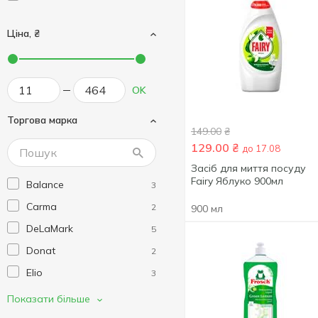
Ціна, ₴
OK
Торгова марка
149.00
₴
129.00
₴
до 17.08
Засіб для миття посуду
Fairy Яблуко 900мл
Balance
3
Carma
2
900 мл
DeLaMark
5
Donat
2
Elio
3
Fairy
7
Показати більше
Frosch
9