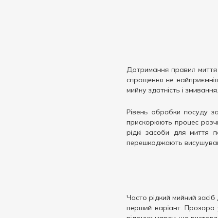
Дотримання правил миття 
спрощення не найприємніш
мийну здатність і змивання
Рівень обробки посуду за
прискорюють процес розчи
рідкі засоби для миття 
перешкоджають висушуванню
Часто рідкий мийний засіб
перший варіант. Прозора у