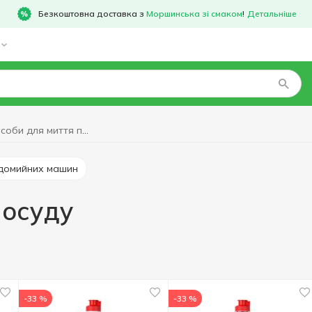
Безкоштовна доставка з
Моршинська зі смаком
!
Детальніше
Рідкі засоби для миття посуду
удомийних машин
посуду
-33 %
-33 %