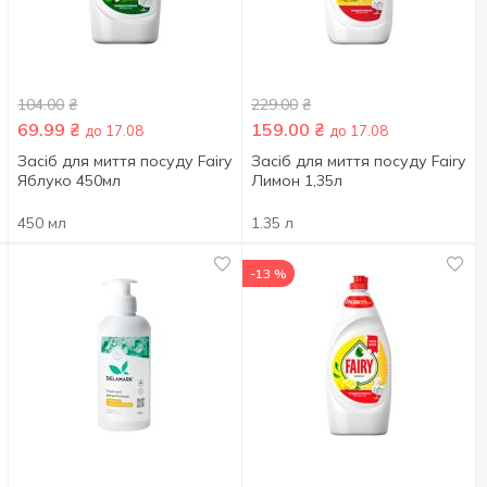
104.00
₴
229.00
₴
69.99
₴
159.00
₴
до 17.08
до 17.08
Засіб для миття посуду Fairy
Засіб для миття посуду Fairy
Яблуко 450мл
Лимон 1,35л
450 мл
1.35 л
-13 %