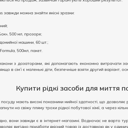
ляються на продаж, зазвичай гарантують хороший результат.
us завжди можна знайти якісні зразки:
нний;
ок», 500 мл, прозоре;
домийної машини, 60 шт.;
ormula, 500мл, пакет.
кони з дозаторами, які допомагають економно витрачати засі
якщо в сім’ї є маленькі діти, безпечніше взяти другий варіант, о
Купити рідкі засоби для миття по
 посуду мають високі показники мийної здатності, що дозволяє р
капнути на свіжу пляму трохи рідкої побутової хімії, а через кіл
адно, вони завжди є в інтернет-магазині. Водночас не варто 
зволяє вигідно придбати якісний товар із доставкою як у одинич