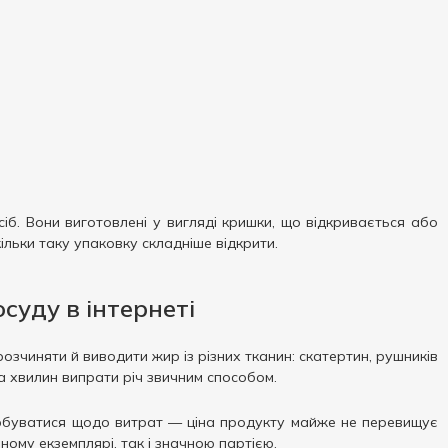
б. Вони виготовлені у вигляді кришки, що відкривається або
скільки таку упаковку складніше відкрити.
суду в інтернеті
озчиняти й виводити жир із різних тканин: скатертин, рушників
ька хвилин випрати річ звичним способом.
турбуватися щодо витрат — ціна продукту майже не перевищує
ному екземплярі, так і значною партією.