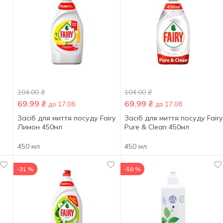
104.00
₴
104.00
₴
69.99
₴
69.99
₴
до 17.08
до 17.08
Засіб для миття посуду Fairy
Засіб для миття посуду Fairy
Лимон 450мл
Pure & Clean 450мл
450 мл
450 мл
-31 %
-50 %