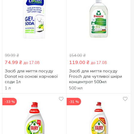
99.99
₴
154.00
₴
74.99
₴
119.00
₴
до 17.08
до 17.08
Засіб для миття посуду
Засіб для миття посуду
Donat на основі харчової
Frosch для чутливої шкіри
соди 1л
концентрат 500мл
1 л
500 мл
-33 %
-31 %