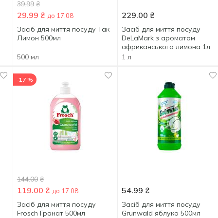
39.99
₴
29.99
₴
229.00
₴
до 17.08
Засіб для миття посуду Так
Засіб для миття посуду
Лимон 500мл
DeLaMark з ароматом
африканського лимона 1л
500 мл
1 л
-17 %
144.00
₴
119.00
₴
54.99
₴
до 17.08
Засіб для миття посуду
Засіб для миття посуду
Frosch Гранат 500мл
Grunwald яблуко 500мл