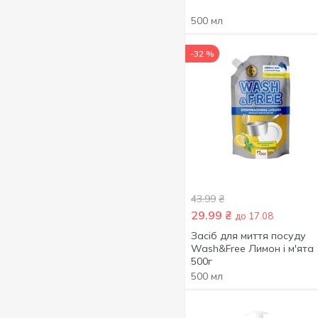
Органік
7
Мигдаль
1
500 мл
Огірок
1
-32 %
Ромашка
1
Суниця
1
Цитрус
1
Чорниця
1
Юзу
1
Яблуко
9
43.99
₴
29.99
₴
до 17.08
Засіб для миття посуду
Wash&Free Лимон і м'ята
500г
500 мл