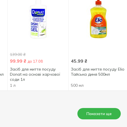
139.00
₴
99.99
₴
45.99
₴
до 17.08
Засіб для миття посуду
Засіб для миття посуду Elio
мл
Donat на основі харчової
Тайська диня 500мл
соди 1л
1 л
500 мл
Показати ще