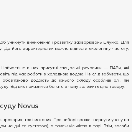
об уникнути виникнення і розвитку захворювань шлунка. Для
. До його характеристик можна віднести екологічну чистоту,
 Найчастіше в них присутні спеціальні речовини — ПАРи, які
віть під час роботи з холодною водою. Не слід забувати, що
обов’язково додають до їхнього складу особливі олії, які
уду. Від цих показників багато в чому залежить ціна товару.
осуду Novus
 прозорих, так і матових. При виборі краще звернути увагу на
 на дні та густотою), а також кількістю в тарі. Втім, засоби