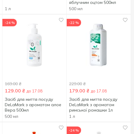
яблучним оцтом 500мл
1 л
500 мл
-24 %
-22 %
169.00
₴
229.00
₴
129.00
₴
179.00
₴
до 17.08
до 17.08
Засіб для миття посуду
Засіб для миття посуду
DeLaMark з ароматом алое
DeLaMark з ароматом
Вера 500мл
римської ромашки 1л
500 мл
1 л
-24 %