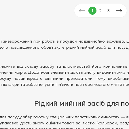
1
2
3
і знезараження при роботі з посудом надзвичайно важливо, щ
ого повсякденного обов’язку є рідкий мийний засіб для посуду
.
лежить від складу засобу та властивостей його компонентів.
нення жирів. Додаткові елементи дають змогу видалити жир на
посуду насамперед є хімічними препаратами. Тому виробники 
 шкіри та забезпечують її м’якість навіть за частого миття пос
Рідкий мийний засіб для п
 для посуду зберігають у спеціальних пластикових ємностях — як
паковка дасть змогу оцінити товар за якістю (кольором, осадом