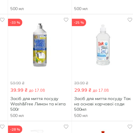
500 мл
500 мл
-33 %
-25 %
59.99
₴
39.99
₴
39.99
₴
29.99
₴
до 17.08
до 17.08
Засіб для миття посуду
Засіб для миття посуду Так
Wash&Free Лимон та м’ята
на основі харчової соди
500г
500мл
500 мл
500 мл
-28 %