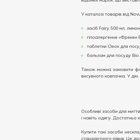
відомих марок, що вистав
У каталозі товарів від Nov
засіб Fairy, 500 мл, лимо
гіпоалергенне «Фрекен Б
таблетки Cleox для посу
бальзам для посуду Bio F
Також можна замовити фла
висувного ковпачка. У дім, 
Особливі засоби для миття
і навіть одягу. Достатньо 
Купити такі засоби нескл
стандартного рівня. Це до