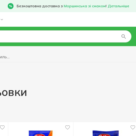
Безкоштовна доставка з
Моршинська зі смаком
!
Детальніше
Попкорн для мікрохвильовки
ьовки