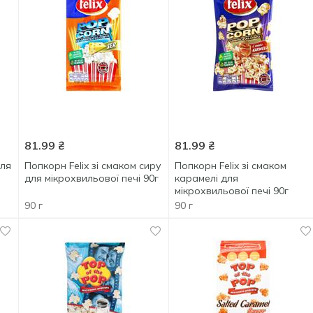
81.99
₴
81.99
₴
для
Попкорн Felix зі смаком сиру
Попкорн Felix зі смаком
для мікрохвильової печі 90г
карамелі для
мікрохвильової печі 90г
90 г
90 г