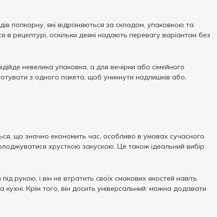
ів попкорну, які відрізняються за складом, упаковкою та
 в рецептурі, оскільки деякі надають перевагу варіантам без
дійде невелика упаковка, а для вечірки або сімейного
готувати з одного пакета, щоб уникнути надлишків або,
ться, що значно економить час, особливо в умовах сучасного
асолоджуватися хрусткою закускою. Це також ідеальний вибір
д рукою, і він не втратить своїх смакових якостей навіть
 кухні. Крім того, він досить універсальний: можна додавати