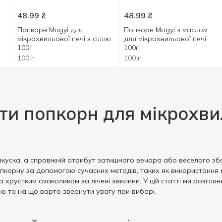
48.99
₴
48.99
₴
Попкорн Mogyi для
Попкорн Mogyi з маслом
мікрохвильової печі з сіллю
для мікрохвильової печі
100г
100г
100 г
100 г
ти попкорн для мікрохви
куска, а справжній атрибут затишного вечора або веселого збо
корну за допомогою сучасних методів, таких як використання м
 хрустким смаколиком за лічені хвилини. У цій статті ми розгля
ю та на що варто звернути увагу при виборі.