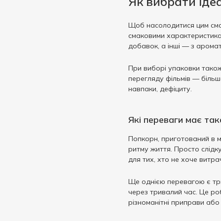
Як вибрати іде
Щоб насолодитися цим смак
смаковими характеристикам
добавок, а інші — з аромат
При виборі упаковки також
перегляду фільмів — більш
навпаки, дефіциту.
Які переваги має так
Попкорн, приготований в м
ритму життя. Просто слідк
для тих, хто не хоче витр
Ще однією перевагою є три
через тривалий час. Це роб
різноманітні приправи або