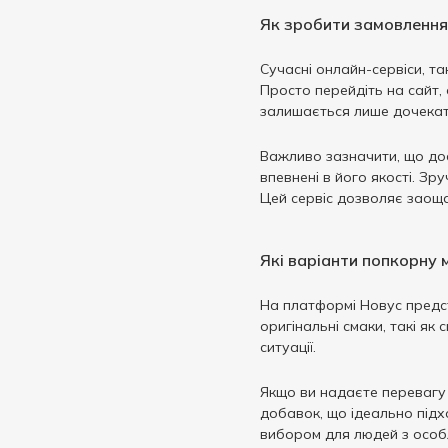
Як зробити замовлення
Сучасні онлайн-сервіси, т
Просто перейдіть на сайт,
залишається лише дочекати
Важливо зазначити, що дос
впевнені в його якості. З
Цей сервіс дозволяє заоща
Які варіанти попкорну
На платформі Новус предст
оригінальні смаки, такі як
ситуації.
Якщо ви надаєте перевагу 
добавок, що ідеально підхо
вибором для людей з особ