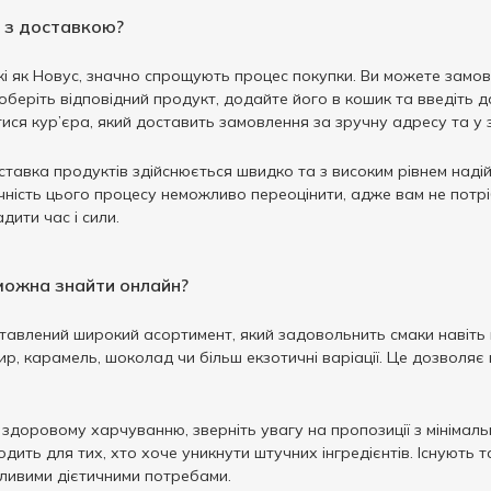
 з доставкою?
акі як Новус, значно спрощують процес покупки. Ви можете замо
 оберіть відповідний продукт, додайте його в кошик та введіть 
ся кур’єра, який доставить замовлення за зручну адресу та у 
тавка продуктів здійснюється швидко та з високим рівнем надійн
ручність цього процесу неможливо переоцінити, адже вам не пот
дити час і сили.
 можна знайти онлайн?
авлений широкий асортимент, який задовольнить смаки навіть на
 сир, карамель, шоколад чи більш екзотичні варіації. Це дозволя
здоровому харчуванню, зверніть увагу на пропозиції з мінімальн
дить для тих, хто хоче уникнути штучних інгредієнтів. Існують 
ливими дієтичними потребами.