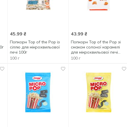
45.99
₴
43.99
₴
м
Попкорн Top of the Pop із
Попкорн Top of the Pop зі
0г
сіллю для мікрохвильової
смаком солоної карамелі
печі 100г
для мікрохвильової печі
100г
100 г
100 г