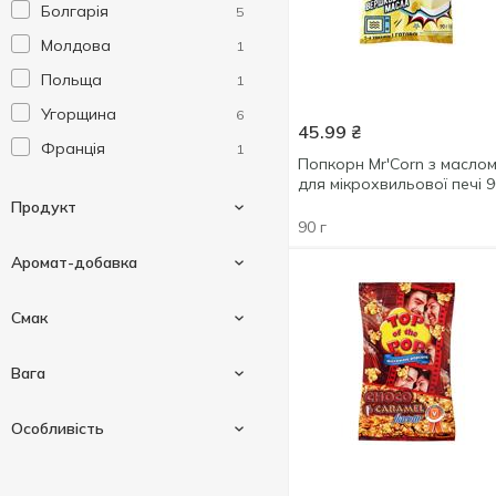
Болгарія
5
Молдова
1
Польща
1
Угорщина
6
45.99
₴
Франція
1
Попкорн Mr'Corn з масло
для мікрохвильової печі 9
Продукт
90 г
Аромат-добавка
Попкорн
14
Смак
Бекон
1
Вага
Вершкове масло
1
Солоний
1
Особливість
Карамель
2
Сир
4
90 г
6