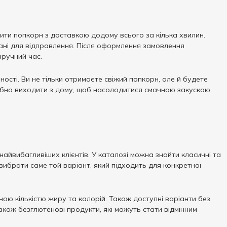
вити попкорн з доставкою додому всього за кілька хвилин.
дані для відправлення. Після оформлення замовлення
зручний час.
ості. Ви не тільки отримаєте свіжий попкорн, але й будете
рібно виходити з дому, щоб насолодитися смачною закускою.
йвибагливіших клієнтів. У каталозі можна знайти класичні та
є вибрати саме той варіант, який підходить для конкретної
ою кількістю жиру та калорій. Також доступні варіанти без
також безглютенові продукти, які можуть стати відмінним