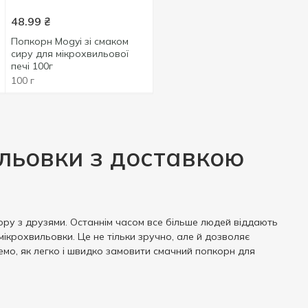
48.99
₴
Попкорн Mogyi зі смаком
сиру для мікрохвильової
печі 100г
100 г
льовки з доставкою
ру з друзями. Останнім часом все більше людей віддають
ікрохвильовки. Це не тільки зручно, але й дозволяє
немо, як легко і швидко замовити смачний попкорн для