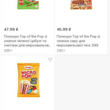
47.99
₴
45.99
₴
Попкорн Top of the Pop зі
Попкорн Top of the Pop зі
смаком зеленої цибулі та
смаком сиру для
сметани для мікрохвильовоі
мікрохвильової печі 100г
печі 100г
100 г
100 г