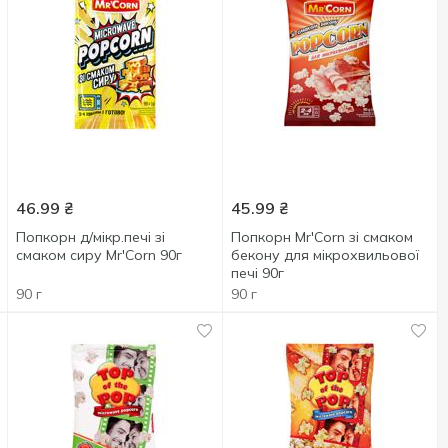
46.99
₴
45.99
₴
Попкорн д/мікр.печі зі
Попкорн Mr'Corn зі смаком
смаком сиру Mr'Corn 90г
бекону для мікрохвильової
печі 90г
90 г
90 г