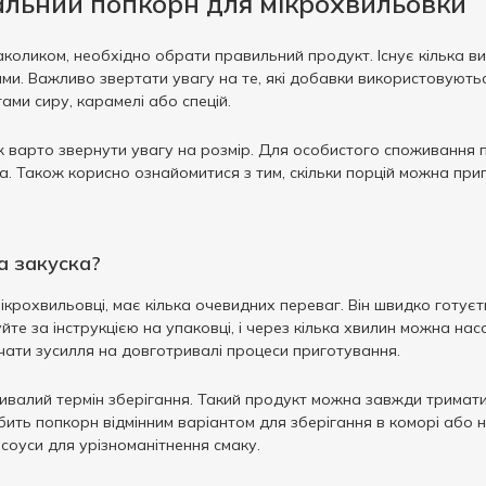
альний попкорн для мікрохвильовки
оликом, необхідно обрати правильний продукт. Існує кілька вид
и. Важливо звертати увагу на те, які добавки використовуються
ами сиру, карамелі або спецій.
 варто звернути увагу на розмір. Для особистого споживання пі
а. Також корисно ознайомитися з тим, скільки порцій можна при
а закуска?
ікрохвильовці, має кілька очевидних переваг. Він швидко готує
уйте за інструкцією на упаковці, і через кілька хвилин можна н
ачати зусилля на довготривалі процеси приготування.
валий термін зберігання. Такий продукт можна завжди тримати пі
ить попкорн відмінним варіантом для зберігання в коморі або на
 соуси для урізноманітнення смаку.