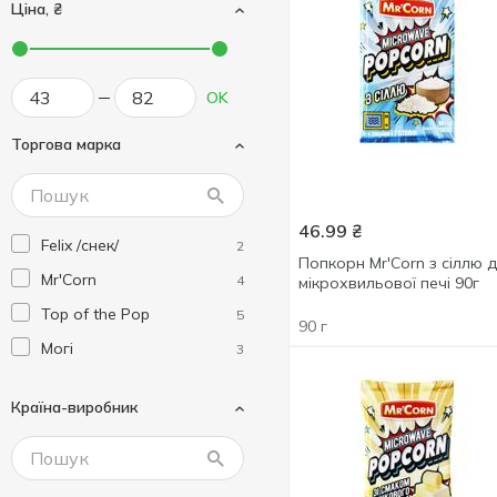
Ціна, ₴
OK
Торгова марка
46.99
₴
Felix /снек/
2
Попкорн Mr'Corn з сіллю 
Mr'Corn
4
мікрохвильової печі 90г
Top of the Pop
5
90 г
Могі
3
Країна-виробник