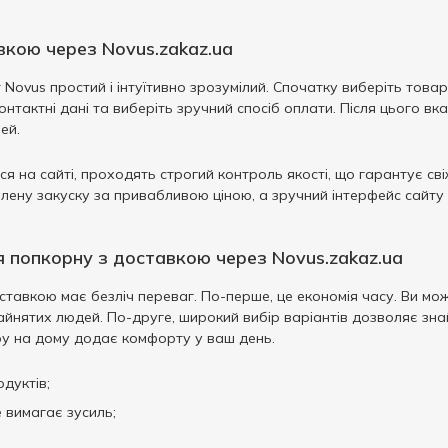
вкою через Novus.zakaz.ua
Novus простий і інтуїтивно зрозумілий. Спочатку виберіть товар
онтактні дані та виберіть зручний спосіб оплати. Після цього в
ей.
я на сайті, проходять строгий контроль якості, що гарантує свіж
лену закуску за привабливою ціною, а зручний інтерфейс сайт
 попкорну з доставкою через Novus.zakaz.ua
тавкою має безліч переваг. По-перше, це економія часу. Ви мож
йнятих людей. По-друге, широкий вибір варіантів дозволяє знайт
ру на дому додає комфорту у ваш день.
дуктів;
 вимагає зусиль;