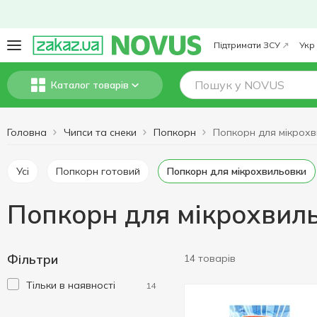
Підтримати ЗСУ
Укр
Каталог товарів
Головна
Чипси та снеки
Попкорн
Усі
Попкорн готовий
Попкорн для мікрохвильовки
Попкорн для мікрохвил
Фільтри
14 товарів
Тільки в наявності
14