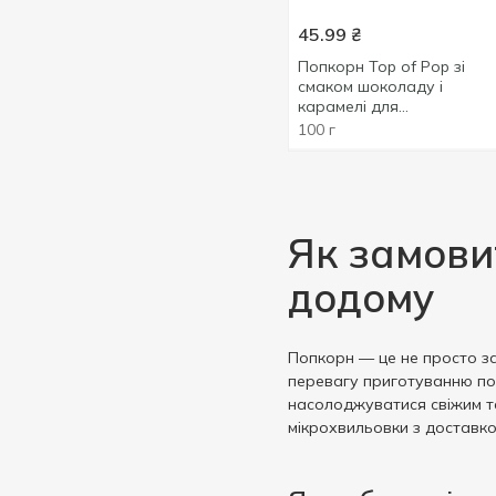
Сметана
1
100 г
8
Без пальмової олії
45.99
₴
2
Солона карамель
1
Показати більше
Попкорн Top of Pop зі
Веган/вегетаріаський
1
Сіль
2
смаком шоколаду і
карамелі для
Цибуля
1
мікрохвильової печі 100г
100 г
Шоколад
1
Як замови
додому
Попкорн — це не просто за
перевагу приготуванню поп
насолоджуватися свіжим та
мікрохвильовки з доставко