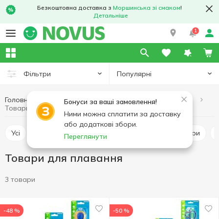
Безкоштовна доставка з
Моршинська зі смаком
!
Детальніше
1
Популярні
Фільтри
Головна
Хобі та відпочинок
Товари для відпочинку на воді
Бонуси за ваші замовлення!
Товари для плавання
Ними можна сплатити за доставку
або додаткові збори.
Усі
Товари для плавання
Басейни та аксесуари
Переглянути
Товари для плавання
3 товари
-48 %
-50 %