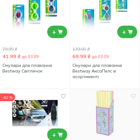
+
+
79.99
₴
139.00
₴
41.99
₴
69.99
₴
до 03.09
до 03.09
Окуляри для плавання
Окуляри для плавання
Bestway Світлячок
Bestway АксаПелс в
асортименті
-62 %
+