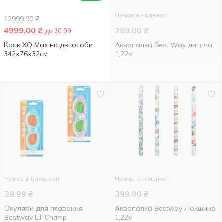
Немає в наявності
12999.00
₴
4999.00
₴
289.00
₴
до 30.09
Каяк XQ Max на дві особи
Аквапалка Best Way дитяча
342х76х32см
1,22м
Немає в наявності
Немає в наявності
39.99
₴
399.00
₴
Окуляри для плавання
Аквапалка Bestway Локшина
Bestway Lil' Champ
1,22м