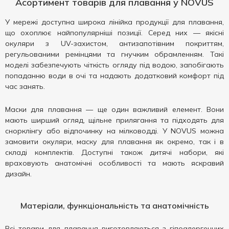
Асортимент товарів для плавання у NOVUS
У мережі доступна широка лінійка продукції для плавання,
що охоплює найпопулярніші позиції. Серед них — якісні
окуляри з UV-захистом, антизапотівним покриттям,
регульованими ремінцями та гнучким обрамленням. Такі
моделі забезпечують чіткість огляду під водою, запобігають
попаданню води в очі та надають додатковий комфорт під
час занять.
Маски для плавання — ще один важливий елемент. Вони
мають ширший огляд, щільне прилягання та підходять для
снорклінгу або відпочинку на мілководді. У NOVUS можна
замовити окуляри, маску для плавання як окремо, так і в
складі комплектів. Доступні також дитячі набори, які
враховують анатомічні особливості та мають яскравий
дизайн.
Матеріали, функціональність та анатомічність
Всі товари для плавання виготовляються з гіпоалергенних