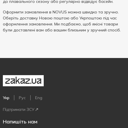
до плавального сезону або регулярно відвідує басейн.
Оформити замовлення в NOVUS можна швидко та зручно.
Оберіть доставку Новою поштою або Укрпоштою під час
оформлення замовлення. Ми подбаємо, щоб якісні товари
були доставлені вам або вашим близьким у зручний спосіб.
Укр
Рус
Eng
Підтримати ЗСУ
Напишіть нам