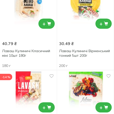
+
+
40.79
₴
30.49
₴
Лаваш Кулиничі Класичний
Лаваш Кулиничі Вірменський
міні 10шт 180г
тонкий 5шт 200г
180 г
200 г
-14 %
+
+