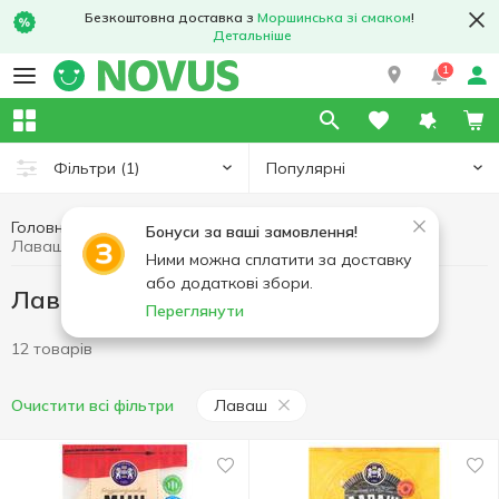
Безкоштовна доставка з
Моршинська зі смаком
!
Детальніше
1
Популярні
Фільтри
(1)
Головна
Пекарня
Лаваші та тортилья
Бонуси за ваші замовлення!
Лаваші та тортилья Лаваш
Ними можна сплатити за доставку
або додаткові збори.
Лаваші та тортилья Лаваш
Переглянути
12 товарів
Лаваш
Очистити всі фільтри