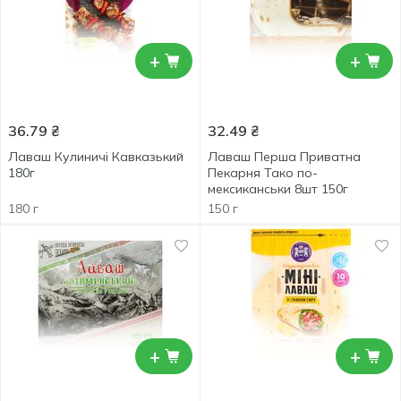
+
+
36.79
₴
32.49
₴
Лаваш Кулиничі Кавказький
Лаваш Перша Приватна
180г
Пекарня Тако по-
мексиканськи 8шт 150г
180 г
150 г
+
+