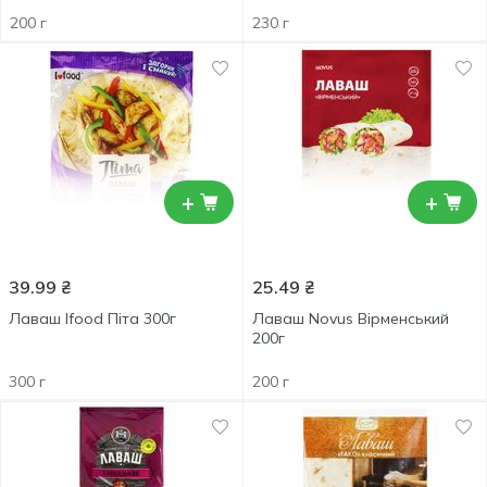
200 г
230 г
+
+
39.99
₴
25.49
₴
Лаваш Ifood Піта 300г
Лаваш Novus Вірменський
200г
300 г
200 г