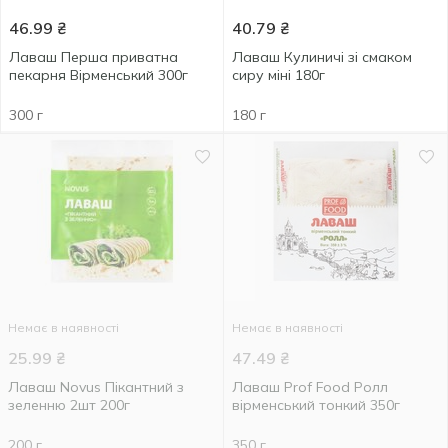
46.99
₴
40.79
₴
Лаваш Перша приватна
Лаваш Кулиничі зі смаком
пекарня Вірменський 300г
сиру міні 180г
300 г
180 г
Немає в наявності
Немає в наявності
25.99
₴
47.49
₴
Лаваш Novus Пікантний з
Лаваш Prof Food Ролл
зеленню 2шт 200г
вірменський тонкий 350г
200 г
350 г