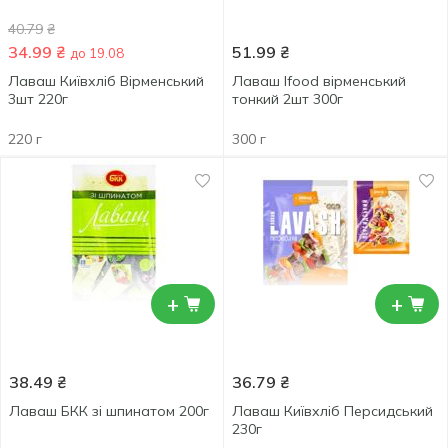
40.79
₴
34.99
₴
51.99
₴
до 19.08
Лаваш Київхліб Вірменський
Лаваш Ifood вірменський
3шт 220г
тонкий 2шт 300г
220 г
300 г
+
+
38.49
₴
36.79
₴
Лаваш БКК зі шпинатом 200г
Лаваш Київхліб Персидський
230г