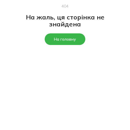
404
На жаль, ця сторінка не
знайдена
На головну