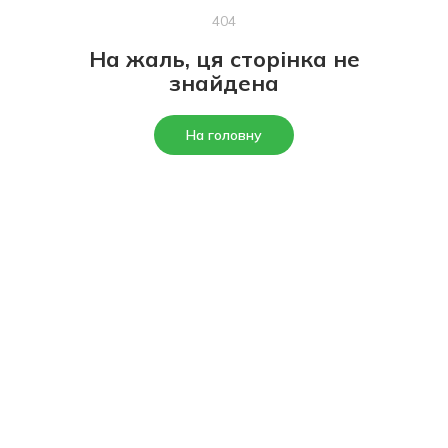
404
На жаль, ця сторінка не
знайдена
На головну