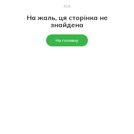
404
На жаль, ця сторінка не
знайдена
На головну