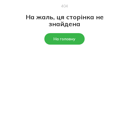
404
На жаль, ця сторінка не
знайдена
На головну