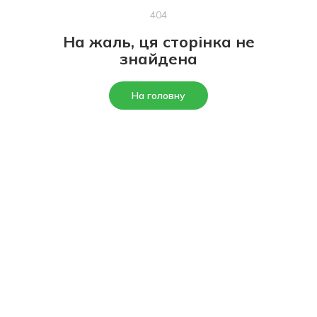
404
На жаль, ця сторінка не
знайдена
На головну