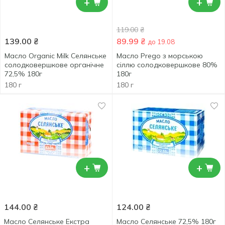
+
+
119.00
₴
139.00
₴
89.99
₴
до 19.08
Масло Organic Milk Селянське
Масло Prego з морською
солодковершкове органічне
сіллю солодковершкове 80%
72,5% 180г
180г
180 г
180 г
+
+
144.00
₴
124.00
₴
Масло Селянське Екстра
Масло Селянське 72,5% 180г