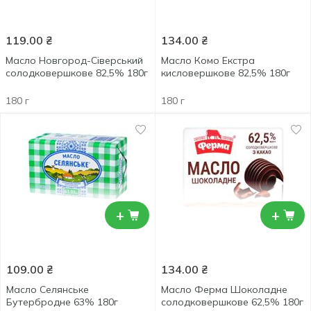
119.00
₴
134.00
₴
Масло Новгород-Сіверський
Масло Комо Екстра
солодковершкове 82,5% 180г
кисловершкове 82,5% 180г
180 г
180 г
+
+
109.00
₴
134.00
₴
Масло Селянське
Масло Ферма Шоколадне
Бутербродне 63% 180г
солодковершкове 62,5% 180г