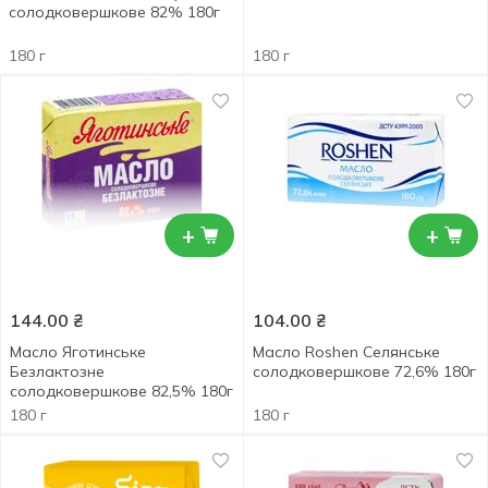
солодковершкове 82% 180г
180 г
180 г
+
+
144.00
₴
104.00
₴
Масло Яготинське
Масло Roshen Селянське
Безлактозне
солодковершкове 72,6% 180г
солодковершкове 82,5% 180г
180 г
180 г