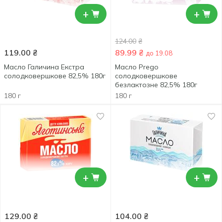
+
+
124.00
₴
119.00
₴
89.99
₴
до 19.08
Масло Галичина Екстра
Масло Prego
солодковершкове 82,5% 180г
солодковершкове
безлактозне 82,5% 180г
180 г
180 г
+
+
129.00
₴
104.00
₴