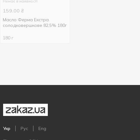
Немає в наявності
159.00
₴
Масло Ферма Екстра
солодковершкове 82,5% 180г
180 г
Укр
Рус
Eng