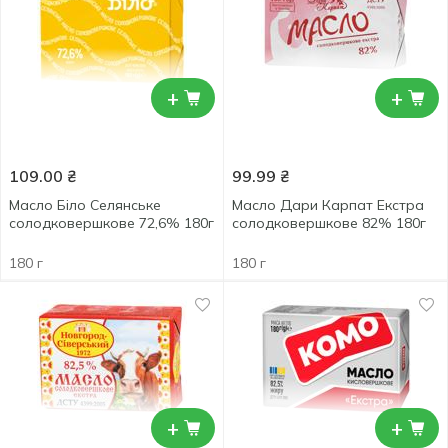
+
+
109.00
₴
99.99
₴
Масло Біло Селянське
Масло Дари Карпат Екстра
солодковершкове 72,6% 180г
солодковершкове 82% 180г
180 г
180 г
+
+