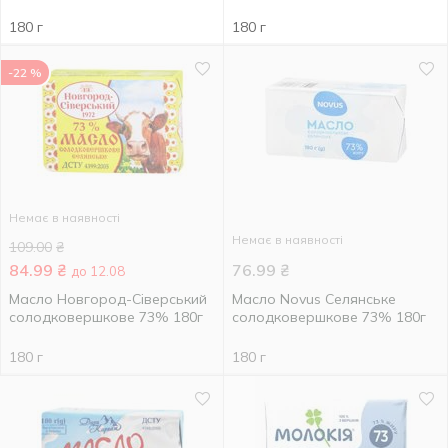
180 г
180 г
-22 %
Немає в наявності
Немає в наявності
109.00
₴
84.99
₴
76.99
₴
до 12.08
Масло Новгород-Сіверський
Масло Novus Селянське
солодковершкове 73% 180г
солодковершкове 73% 180г
180 г
180 г