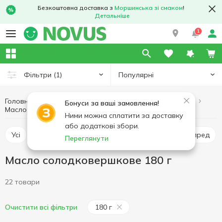
Безкоштовна доставка з
Моршинська зі смаком
!
Детальніше
1
Популярні
Фільтри
(1)
Головна
Масло і маргарин
Яйця та молочні продукти
Бонуси за ваші замовлення!
Масло солодковершкове 180 г
Масло солодковершкове
Ними можна сплатити за доставку
або додаткові збори.
Усі
Масло солодковершкове
Маргарин
Спред
Переглянути
Масло солодковершкове 180 г
22 товари
180 г
Очистити всі фільтри