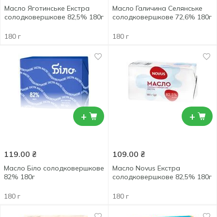
Масло Яготинське Екстра
Масло Галичина Селянське
солодковершкове 82,5% 180г
солодковершкове 72,6% 180г
180 г
180 г
+
+
119.00
₴
109.00
₴
Масло Біло солодковершкове
Масло Novus Екстра
82% 180г
солодковершкове 82,5% 180г
180 г
180 г