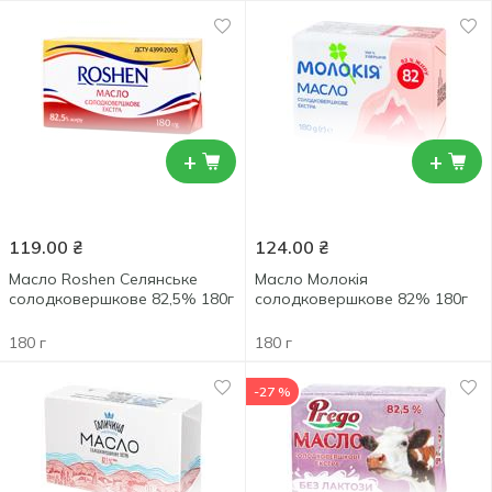
+
+
119.00
₴
124.00
₴
Масло Roshen Селянське
Масло Молокiя
солодковершкове 82,5% 180г
солодковершкове 82% 180г
180 г
180 г
-27 %