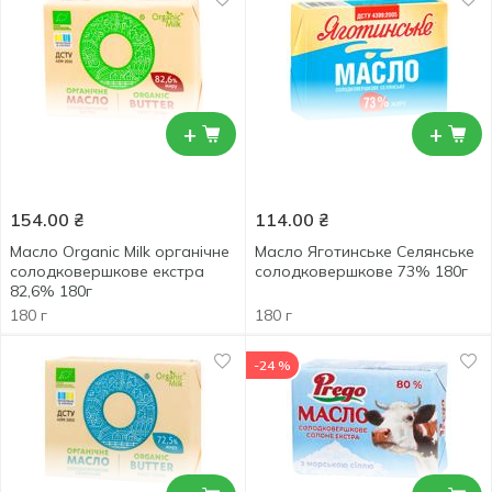
+
+
154.00
₴
114.00
₴
Масло Organic Milk органічне
Масло Яготинське Селянське
солодковершкове екстра
солодковершкове 73% 180г
82,6% 180г
180 г
180 г
-24 %