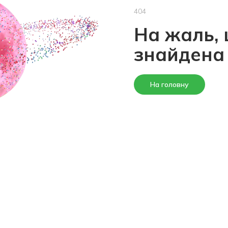
404
На жаль, 
знайдена
На головну