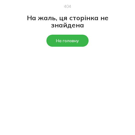
404
На жаль, ця сторінка не
знайдена
На головну