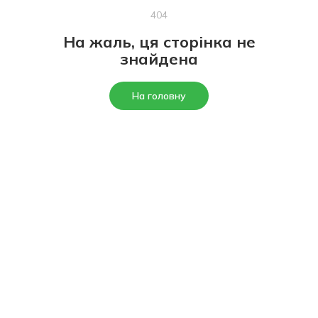
404
На жаль, ця сторінка не
знайдена
На головну