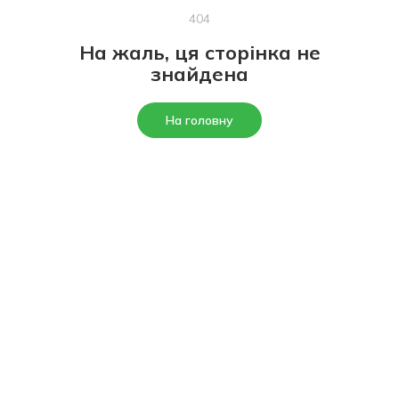
404
На жаль, ця сторінка не
знайдена
На головну