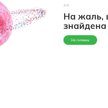
404
На жаль, 
знайдена
На головну