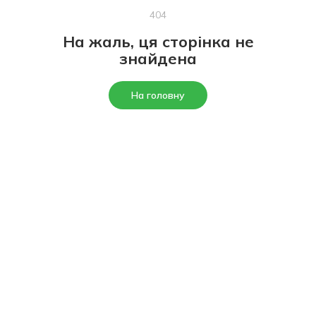
404
На жаль, ця сторінка не
знайдена
На головну